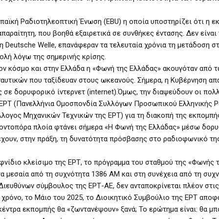
αϊκή Ραδιοτηλεοπτική Ένωση (EBU) η οποία υποστηρίζει ότι η ε
αραίτητη, που βοηθά εξαιρετικά σε συνθήκες έντασης. Δεν είναι 
η Deutsche Welle, επανάφεραν τα τελευταία χρόνια τη μετάδοση σ
ολή λόγω της σημερινής κρίσης.
τον κόσμο και στην Ελλάδα η «Φωνή της Ελλάδας» ακουγόταν από τ
ναυτικών που ταξίδευαν στους ωκεανούς. Σήμερα, η Κυβέρνηση απ
σε δορυφορικό ίντερνετ (internet).Όμως, την διαψεύδουν οι πολ
ΠΕΡΤ (Πανελλήνια Ομοσπονδία Συλλόγων Προσωπικού Ελληνικής 
λογος Μηχανικών Τεχνικών της ΕΡΤ) για τη διακοπή της εκπομπ
ποντοπόρα πλοία φτάνει σήμερα «H Φωνή της Ελλάδας» μέσω δορ
υ έχουν, στην πράξη, τη δυνατότητα πρόσβασης στο ραδιοφωνικό τ
αιφνίδιο κλείσιμο της ΕΡΤ, το πρόγραμμα του σταθμού της «Φωνής 
τα μεσαία από τη συχνότητα 1386 AM και στη συνέχεια από τη συχ
Διευθύνων σύμβουλος της ΕΡΤ-ΑΕ, δεν ανταποκρίνεται πλέον στι
ς χρόνο, το Μάιο του 2025, το Διοικητικό Συμβούλιο της ΕΡΤ αποφ
κέντρα εκπομπής θα «ζωντανέψουν» ξανά; Το ερώτημα είναι: θα μ