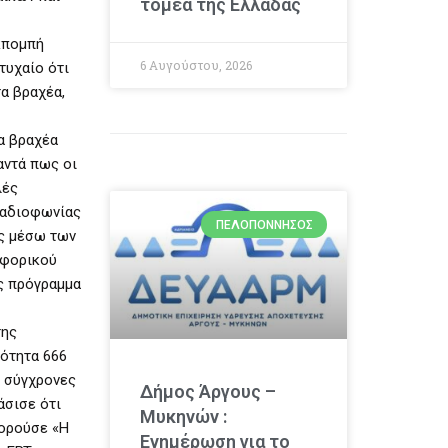
τομέα της Ελλάδας
κπομπή
6 Αυγούστου, 2026
τυχαίο ότι
τα βραχέα,
α βραχέα
αντά πως οι
λές
Ραδιοφωνίας
ΠΕΛΟΠΌΝΝΗΣΟΣ
ής μέσω των
υφορικού
ης πρόγραμμα
της
νότητα 666
ς σύγχρονες
Δήμος Άργους –
άσισε ότι
Μυκηνών :
πορούσε «Η
Ενημέρωση για το