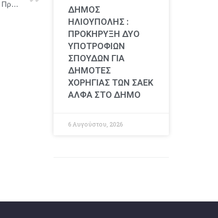
Συνάντηση του Πρωθυπουργού Κ. Μητσοτάκη με την Πρόεδρο της Βουλής των Αντιπροσώπων της Κύπρου και Πρόεδρο του Δημοκρατικού Συναγερμού Αννίτα Δημητρίου
ΔΗΜΟΣ
ΗΛΙΟΥΠΟΛΗΣ :
ΠΡΟΚΗΡΥΞΗ ΔΥΟ
ΥΠΟΤΡΟΦΙΩΝ
ΣΠΟΥΔΩΝ ΓΙΑ
ΔΗΜΟΤΕΣ
ΧΟΡΗΓΙΑΣ ΤΩΝ ΣΑΕΚ
ΑΛΦΑ ΣΤΟ ΔΗΜΟ
6 Αυγούστου, 2026