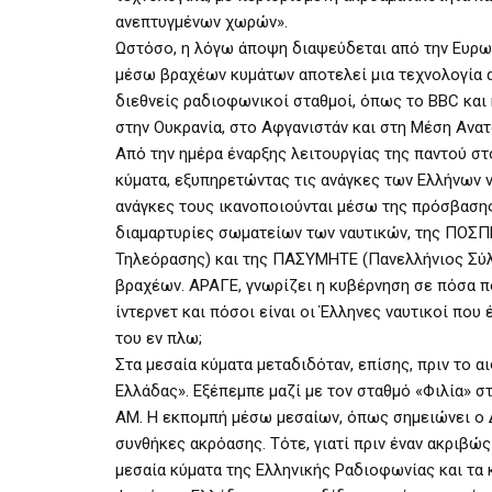
ανεπτυγμένων χωρών».
Ωστόσο, η λόγω άποψη διαψεύδεται από την Ευρωπ
μέσω βραχέων κυμάτων αποτελεί μια τεχνολογία απ
διεθνείς ραδιοφωνικοί σταθμοί, όπως το BBC και 
στην Ουκρανία, στο Αφγανιστάν και στη Μέση Ανατ
Από την ημέρα έναρξης λειτουργίας της παντού σ
κύματα, εξυπηρετώντας τις ανάγκες των Ελλήνων 
ανάγκες τους ικανοποιούνται μέσω της πρόσβασης 
διαμαρτυρίες σωματείων των ναυτικών, της ΠΟΣ
Τηλεόρασης) και της ΠΑΣΥΜΗΤΕ (Πανελλήνιος Σύλ
βραχέων. ΑΡΑΓΕ, γνωρίζει η κυβέρνηση σε πόσα 
ίντερνετ και πόσοι είναι οι Έλληνες ναυτικοί πο
του εν πλω;
Στα μεσαία κύματα μεταδιδόταν, επίσης, πριν το 
Ελλάδας». Εξέπεμπε μαζί με τον σταθμό «Φιλία» σ
AM. Η εκπομπή μέσω μεσαίων, όπως σημειώνει ο 
συνθήκες ακρόασης. Τότε, γιατί πριν έναν ακριβώ
μεσαία κύματα της Ελληνικής Ραδιοφωνίας και τα 