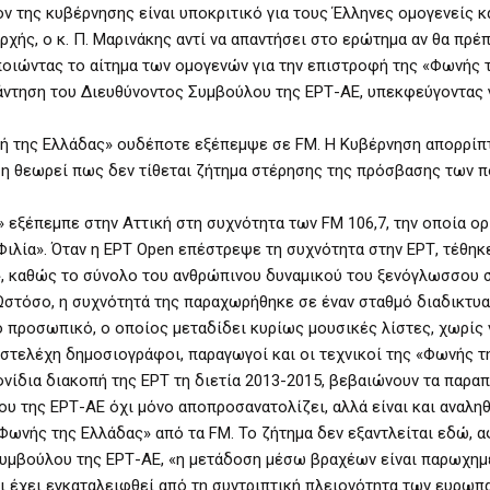
ν της κυβέρνησης είναι υποκριτικό για τους Έλληνες ομογενείς κ
ρχής, ο κ. Π. Μαρινάκης αντί να απαντήσει στο ερώτημα αν θα πρέπ
ποιώντας το αίτημα των ομογενών για την επιστροφή της «Φωνής 
πάντηση του Διευθύνοντος Συμβούλου της ΕΡΤ-ΑΕ, υπεκφεύγοντας 
ή της Ελλάδας» ουδέποτε εξέπεμψε σε FM. Η Κυβέρνηση απορρίπτ
η θεωρεί πως δεν τίθεται ζήτημα στέρησης της πρόσβασης των π
 εξέπεμπε στην Αττική στη συχνότητα των FM 106,7, την οποία ο
λία». Όταν η ΕΡΤ Open επέστρεψε τη συχνότητα στην ΕΡΤ, τέθηκ
», καθώς το σύνολο του ανθρώπινου δυναμικού του ξενόγλωσσου 
Ωστόσο, η συχνότητά της παραχωρήθηκε σε έναν σταθμό διαδικτυ
 προσωπικό, ο οποίος μεταδίδει κυρίως μουσικές λίστες, χωρίς 
στελέχη δημοσιογράφοι, παραγωγοί και οι τεχνικοί της «Φωνής τ
φνίδια διακοπή της ΕΡΤ τη διετία 2013-2015, βεβαιώνουν τα παρα
 της ΕΡΤ-ΑΕ όχι μόνο αποπροσανατολίζει, αλλά είναι και αναληθ
Φωνής της Ελλάδας» από τα FM. Το ζήτημα δεν εξαντλείται εδώ, 
Συμβούλου της ΕΡΤ-ΑΕ, «η μετάδοση μέσω βραχέων είναι παρωχημ
ι έχει εγκαταλειφθεί από τη συντριπτική πλειονότητα των ευρωπ