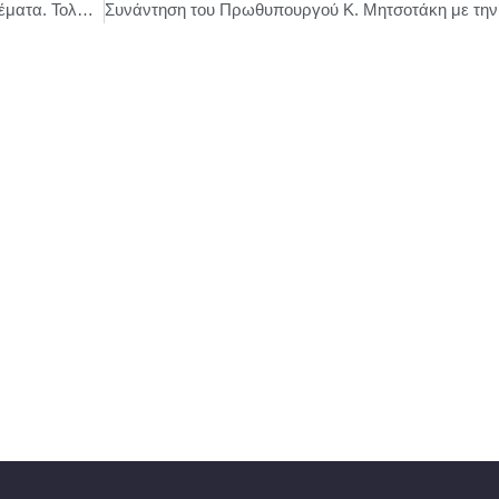
ΠΑΣΟΚ-Κ.Α : Κυρία Κεραμέως, φτάνουν τα ψέματα. Τολμήστε να αφήσετε τους τηλεοπτικούς μονολόγους και να αντιπαρατεθείτε με τον Τομεάρχη Εργασίας του ΠΑΣΟΚ