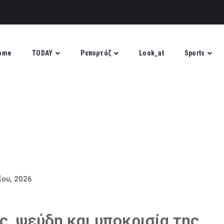
ome
TODAY
Ρεπορτάζ
Look_at
Sports
ΐου, 2026
, ψεύδη και υποκρισία της