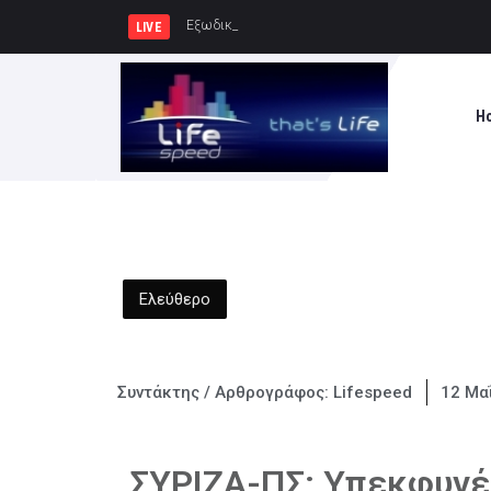
Εξωδικαστικός Μηχανισμός: Άνω
LIVE
H
Ελεύθερο
Συντάκτης / Αρθρογράφος:
Lifespeed
12 Μα
ΣΥΡΙΖΑ-ΠΣ: Υπεκφυγές