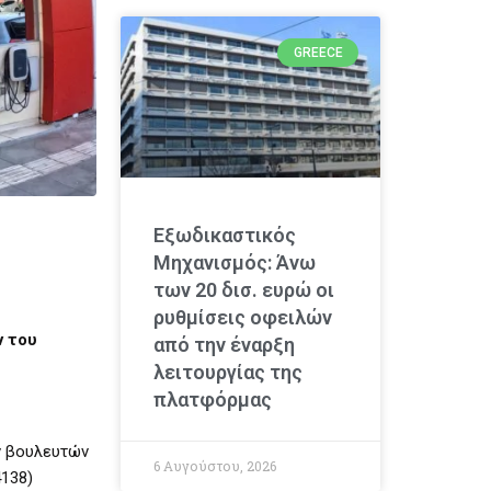
GREECE
Εξωδικαστικός
Μηχανισμός: Άνω
των 20 δισ. ευρώ οι
ρυθμίσεις οφειλών
ν του
από την έναρξη
λειτουργίας της
πλατφόρμας
ν βουλευτών
6 Αυγούστου, 2026
4138)