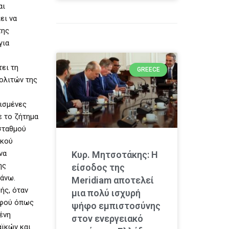
αι
ει να
της
για
ει τη
GREECE
ολιτών της
ρισμένες
ε το ζήτημα
σταθμού
ακού
να
Κυρ. Μητσοτάκης: Η
ης
είσοδος της
πάνω.
Meridiam αποτελεί
ής, όταν
μια πολύ ισχυρή
αφού όπως
ψήφο εμπιστοσύνης
ένη
στον ενεργειακό
αϊκών και