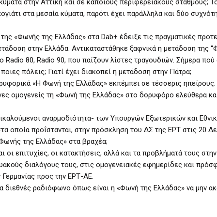
κύματα στην Αττική και σε κάποιους περιφερειακούς σταθμούς; T
ογιάτι στα μεσαία κύματα, παρότι έχει παράλληλα και δύο συχνότ
της «Φωνής της Ελλάδας» στα Dab+ έδειξε τις πραγματικές προτ
μετάδοση στην Ελλάδα. Αντικαταστάθηκε ξαφνικά η μετάδοση της “
 Radio 80, Radio 90, που παίζουν λίστες τραγουδιών. Σήμερα πού
ποιες πόλεις; Γιατί έχει διακοπεί η μετάδοση στην Πάτρα;
ρυφορικά «Η Φωνή της Ελλάδας» εκπέμπει σε τέσσερις ηπείρους. 
ηνες ομογενείς τη «Φωνή της Ελλάδας» στο δορυφόρο ελεύθερα κ
πικαλούμενοι αναρμοδιότητα- των Υπουργών Εξωτερικών και Εθνικ
 στα οποία προΐστανται, στην πρόσκληση του ΔΣ της ΕΡΤ στις 20 Δ
«Φωνής της Ελλάδας» στα βραχέα;
 οι επιτυχίες, οι κατακτήσεις, αλλά και τα προβλήματά τους στην
τυακούς διαλόγους τους, στις ομογενειακές εφημερίδες και πρόσ
Γερμανίας προς την ΕΡΤ-ΑΕ.
να διεθνές ραδιόφωνο όπως είναι η «Φωνή της Ελλάδας» να μην ακ