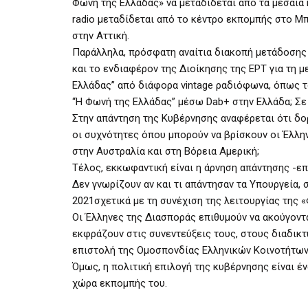
Φωνή της Ελλάδας» να μεταδίδεται από τα μεσαία 
radio μεταδίδεται από το κέντρο εκπομπής στο Μπ
στην Αττική.
Παράλληλα, πρόσφατη αναίτια διακοπή μετάδοσης 
και το ενδιαφέρον της Διοίκησης της ΕΡΤ για τη 
Ελλάδας” από διάφορα vintage ραδιόφωνα, όπως το
“Η Φωνή της Ελλάδας” μέσω Dab+ στην Ελλάδα; Σε 
Στην απάντηση της Κυβέρνησης αναφέρεται ότι δο
οι συχνότητες όπου μπορούν να βρίσκουν οι Έλλ
στην Αυστραλία και στη Βόρεια Αμερική;
Τέλος, εκκωφαντική είναι η άρνηση απάντησης -ε
Δεν γνωρίζουν αν και τι απάντησαν τα Υπουργεία,
2021σχετικά με τη συνέχιση της λειτουργίας της 
Οι Έλληνες της Διασποράς επιθυμούν να ακούγονται
εκφράζουν στις συνεντεύξεις τους, στους διαδικ
επιστολή της Ομοσπονδίας Ελληνικών Κοινοτήτων 
Όμως, η πολιτική επιλογή της κυβέρνησης είναι έ
χώρα εκπομπής του.