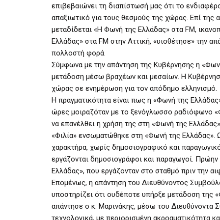
επιβεβαιώνει τη διαπίστωσή μας ότι το ενδιαφέρο
απαξιωτικό για τους θεσμούς της χώρας. Επί της α
μεταδίδεται «H Φωνή της Ελλάδας» στα FM, ικανο
Ελλάδας» στα FM στην Αττική, «υιοθέτησε» την α
πολλοστή φορά.
Σύμφωνα με την απάντηση της Κυβέρνησης η «Φων
μετάδοση μέσω βραχέων και μεσαίων. Η Κυβέρνησ
χώρας σε ενημέρωση για τον απόδημο ελληνισμό.
Η πραγματικότητα είναι πως η «Φωνή της Ελλάδας»
ώρες μοιραζόταν με το ξενόγλωσσο ραδιόφωνο «Φι
να επανέλθει η χρήση της στη «Φωνή της Ελλάδας
«Φιλία» ενσωματώθηκε στη «Φωνή της Ελλάδας». 
χαρακτήρα, χωρίς δημοσιογραφικό και παραγωγικό
εργάζονται δημοσιογράφοι και παραγωγοί. Πρώην 
Ελλάδας», που εργάζονταν στο σταθμό πριν την αι
Επομένως, η απάντηση του Διευθύνοντος Συμβούλου
υποστηρίζει ότι ουδέποτε υπήρξε μετάδοση της «
απάντησε ο κ. Μαρινάκης, μέσω του Διευθύνοντα 
τεχνολογικά, με περιορισμένη ακροαματικότητα κα