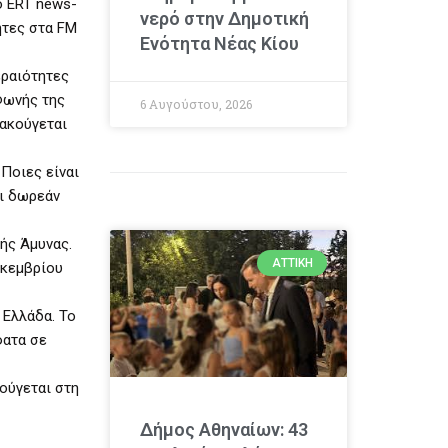
o ERT news-
νερό στην Δημοτική
ητες στα FM
Ενότητα Νέας Κίου
εραιότητες
Φωνής της
6 Αυγούστου, 2026
 ακούγεται
Ποιες είναι
αι δωρεάν
ής Άμυνας.
ΑΤΤΙΚΉ
εκεμβρίου
 Ελλάδα. Το
φατα σε
ούγεται στη
Δήμος Αθηναίων: 43