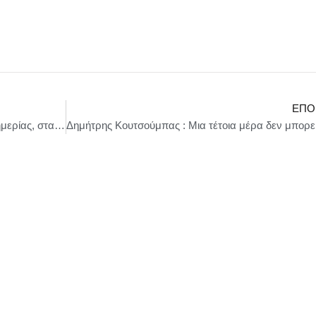
ΕΠΌ
Ν. Ανδρουλάκης: «Το 2026 να είναι χρονιά ευημερίας, σταθερότητας, ελπίδας και προοπτικής για τον ελληνικό λαό»