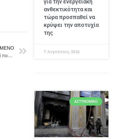
για την ενεργειακή
ανθεκτικότητα και
τώρα προσπαθεί να
κρύψει την αποτυχία
της
ΜΕΝΟ
7 Αυγούστου, 2026
Δημήτρης Κουτσούμπας : Μια τέτοια μέρα δεν μπορεί παρά η σκέψη όλων μας να είναι δίπλα στους αγώνες των εργαζομένων
ΑΣΤΥΝΟΜΙΚΌ