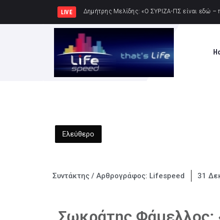
Σύλληψη δώδεκα ατόμω
LIVE
H
Ελεύθερο
Συντάκτης / Αρθρογράφος:
Lifespeed
31 Δε
Σωκράτης Φάμελλος: «