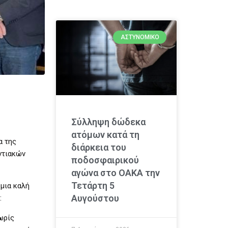
ΑΣΤΥΝΟΜΙΚΌ
Σύλληψη δώδεκα
ατόμων κατά τη
α της
διάρκεια του
ντιακών
ποδοσφαιρικού
αγώνα στο ΟΑΚΑ την
Τετάρτη 5
 μια καλή
Αυγούστου
:
ωρίς