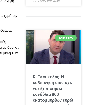
7 Αυγούστου, 2026
ια ισχυρή
 ισχυρή την
ς Ομάδας
ΕΛΕΎΘΕΡΟ
οπής
γαρίδου, οι
αι μέλη των
Κ. Τσουκαλάς: Η
κυβέρνηση απέτυχε
να αξιοποιήσει
κονδύλια 800
εκατομμυρίων ευρώ