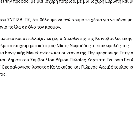
ει την πρόοδο, με μια ισχυρή πατρίδα, με μια ισχυρή Ευρώπη και μ
 του ΣΥΡΙΖΑ-ΠΣ, ότι θέλουμε να ενώσουμε τα χέρια για να κάνουμε
ρόνια πολλά σε όλο τον κόσμο».
άλαντα και αντάλλαξαν ευχές ο διευθυντής της Κοινοβουλευτική
θέματα επιχειρηματικότητας Νίκος Νυφούδης, ο επικεφαλής της
ια Κεντρικής Μακεδονίας» και συντονιστής Περιφερειακής Επιτρ
του Δημοτικού Συμβουλίου Δήμου Πυλαίας Χορτιάτη Γεωργία Βουλ
Β’ Θεσσαλονίκης Χρήστος Κολοκυθάς και Γιώργος Ακριβόπουλος κ
ος.