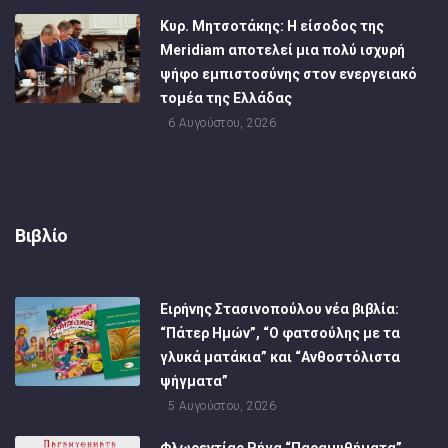
Κυρ. Μητσοτάκης: Η είσοδος της
Meridiam αποτελεί μια πολύ ισχυρή
ψήφο εμπιστοσύνης στον ενεργειακό
τομέα της Ελλάδας
6 Αυγούστου, 2026
Βιβλίο
Ειρήνης Στασινοπούλου νέα βιβλία:
“Πάτερ Ημών”, “Ο φατσούλης με τα
γλυκά ματάκια” και “Ανθοστόλιστα
ψήγματα”
5 Αυγούστου, 2026
Φλωρεντίας Ρήγα “Παραμυθήματα”