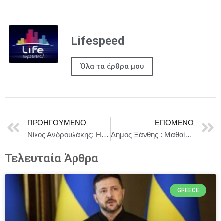
Lifespeed
Όλα τα άρθρα μου
ΠΡΟΗΓΟΎΜΕΝΟ
ΕΠΌΜΕΝΟ
Νίκος Ανδρουλάκης: Η πολιτική αλλαγή είναι αναγκαία, όχι ως απλή εναλλαγή κομμάτων στην εξουσία
Δήμος Ξάνθης : Μαθαίνουμε, Ανακυκλώνουμε, Προστατεύουμε – Περιβαλλοντική δράση του Δήμου στο Λιμνίο
Τελευταία Άρθρα
GREECE