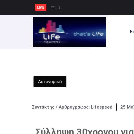
Δημήτρης Μελίδης: «Ο ΣΥΡΙΖΑ-ΠΣ ε
LIVE
H
Αστυνομικό
Συντάκτης / Αρθρογράφος:
Lifespeed
25 Μα
Σύλληψη 30χρονου για