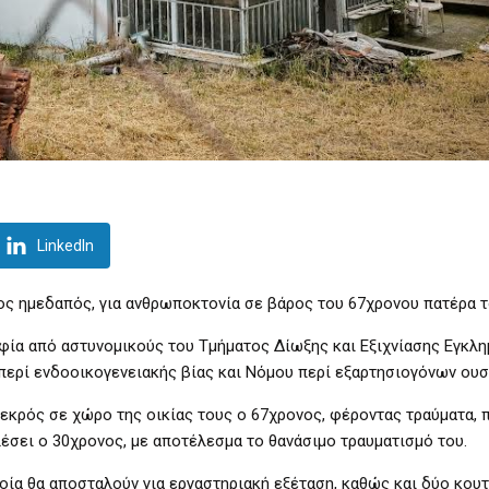
LinkedIn
ς ημεδαπός, για ανθρωποκτονία σε βάρος του 67χρονου πατέρα τ
φία από αστυνομικούς του Τμήματος Δίωξης και Εξιχνίασης Εγκλ
περί ενδοοικογενειακής βίας και Νόμου περί εξαρτησιογόνων ουσ
εκρός σε χώρο της οικίας τους ο 67χρονος, φέροντας τραύματα,
έσει ο 30χρονος, με αποτέλεσμα το θανάσιμο τραυματισμό του.
ποία θα αποσταλούν για εργαστηριακή εξέταση, καθώς και δύο κουτ