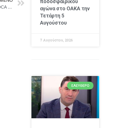
ΜΕΝΟ
ποδοσφαιρικού
Ο Γιάνης Βαρουφάκης συζητά με τους πολίτες στο TOCA cafe bar στην Αγία Παρασκευή
αγώνα στο ΟΑΚΑ την
Τετάρτη 5
Αυγούστου
7 Αυγούστου, 2026
ΕΛΕΎΘΕΡΟ