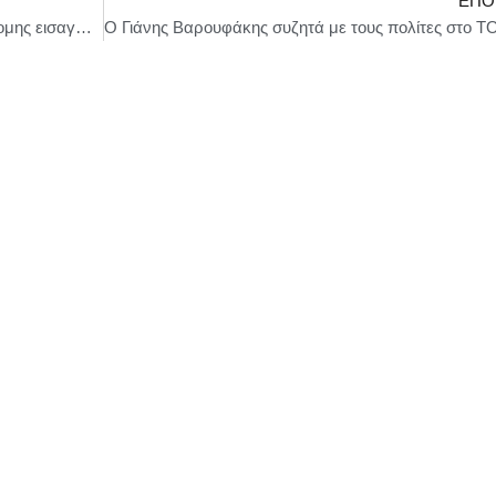
ΕΠΌ
Συνελήφθησαν -2- άτομα για υπόθεση παράνομης εισαγωγής και διακίνησης-25- πιστολιών στη χώρα σε περιοχές της Θράκης