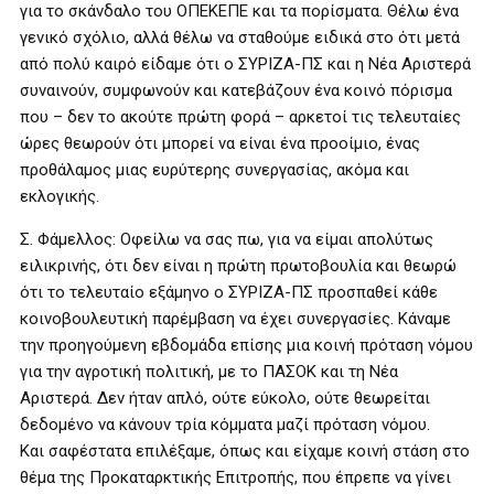
για το σκάνδαλο του ΟΠΕΚΕΠΕ και τα πορίσματα. Θέλω ένα
γενικό σχόλιο, αλλά θέλω να σταθούμε ειδικά στο ότι μετά
από πολύ καιρό είδαμε ότι ο ΣΥΡΙΖΑ-ΠΣ και η Νέα Αριστερά
συναινούν, συμφωνούν και κατεβάζουν ένα κοινό πόρισμα
που – δεν το ακούτε πρώτη φορά – αρκετοί τις τελευταίες
ώρες θεωρούν ότι μπορεί να είναι ένα προοίμιο, ένας
προθάλαμος μιας ευρύτερης συνεργασίας, ακόμα και
εκλογικής.
Σ. Φάμελλος: Οφείλω να σας πω, για να είμαι απολύτως
ειλικρινής, ότι δεν είναι η πρώτη πρωτοβουλία και θεωρώ
ότι το τελευταίο εξάμηνο ο ΣΥΡΙΖΑ-ΠΣ προσπαθεί κάθε
κοινοβουλευτική παρέμβαση να έχει συνεργασίες. Κάναμε
την προηγούμενη εβδομάδα επίσης μια κοινή πρόταση νόμου
για την αγροτική πολιτική, με το ΠΑΣΟΚ και τη Νέα
Αριστερά. Δεν ήταν απλό, ούτε εύκολο, ούτε θεωρείται
δεδομένο να κάνουν τρία κόμματα μαζί πρόταση νόμου.
Και σαφέστατα επιλέξαμε, όπως και είχαμε κοινή στάση στο
θέμα της Προκαταρκτικής Επιτροπής, που έπρεπε να γίνει