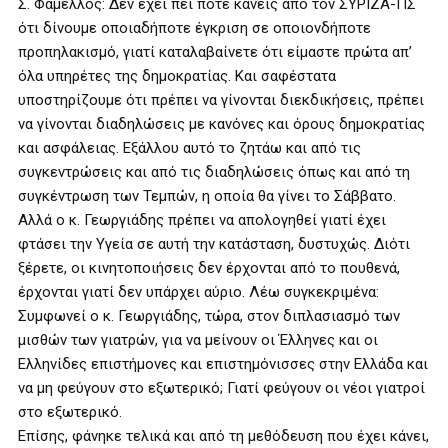
Σ. Φάμελλος: Δεν έχει πει ποτέ κανείς από τον ΣΥΡΙΖΑ-ΠΣ
ότι δίνουμε οποιαδήποτε έγκριση σε οποιονδήποτε
προπηλακισμό, γιατί καταλαβαίνετε ότι είμαστε πρώτα απ’
όλα υπηρέτες της δημοκρατίας. Και σαφέστατα
υποστηρίζουμε ότι πρέπει να γίνονται διεκδικήσεις, πρέπει
να γίνονται διαδηλώσεις με κανόνες και όρους δημοκρατίας
και ασφάλειας. Εξάλλου αυτό το ζητάω και από τις
συγκεντρώσεις και από τις διαδηλώσεις όπως και από τη
συγκέντρωση των Τεμπών, η οποία θα γίνει το Σάββατο.
Αλλά ο κ. Γεωργιάδης πρέπει να απολογηθεί γιατί έχει
φτάσει την Υγεία σε αυτή την κατάσταση, δυστυχώς. Διότι
ξέρετε, οι κινητοποιήσεις δεν έρχονται από το πουθενά,
έρχονται γιατί δεν υπάρχει αύριο. Λέω συγκεκριμένα:
Συμφωνεί ο κ. Γεωργιάδης, τώρα, στον διπλασιασμό των
μισθών των γιατρών, για να μείνουν οι Έλληνες και οι
Ελληνίδες επιστήμονες και επιστημόνισσες στην Ελλάδα και
να μη φεύγουν στο εξωτερικό; Γιατί φεύγουν οι νέοι γιατροί
στο εξωτερικό.
Επίσης, φάνηκε τελικά και από τη μεθόδευση που έχει κάνει,