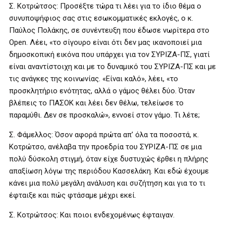
Σ. Κοτρώτσος: Προσέξτε τώρα τι λέει για το ίδιο θέμα ο
συνυποψήφιος σας στις εσωκομματικές εκλογές, ο κ.
Παύλος Πολάκης, σε συνέντευξη που έδωσε νωρίτερα στο
Open. Λέει, «το σίγουρο είναι ότι δεν μας ικανοποιεί μια
δημοσκοπική εικόνα που υπάρχει για τον ΣΥΡΙΖΑ-ΠΣ, γιατί
είναι αναντίστοιχη και με το δυναμικό του ΣΥΡΙΖΑ-ΠΣ και με
τις ανάγκες της κοινωνίας. «Είναι καλό», λέει, «το
προσκλητήριο ενότητας, αλλά ο γάμος θέλει δύο. Όταν
βλέπεις το ΠΑΣΟΚ και λέει δεν θέλω, τελείωσε το
παραμύθι. Δεν σε προσκαλώ», εννοεί στον γάμο. Τι λέτε;
Σ. Φάμελλος: Όσον αφορά πρώτα απ’ όλα τα ποσοστά, κ.
Κοτρώτσο, ανέλαβα την προεδρία του ΣΥΡΙΖΑ-ΠΣ σε μια
πολύ δύσκολη στιγμή, όταν είχε δυστυχώς έρθει η πλήρης
απαξίωση λόγω της περιόδου Κασσελάκη. Και εδώ έχουμε
κάνει μια πολύ μεγάλη ανάλυση και συζήτηση και για το τι
έφταιξε και πώς φτάσαμε μέχρι εκεί.
Σ. Κοτρώτσος: Και ποιοι ενδεχομένως έφταιγαν.