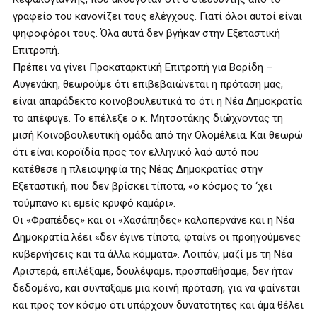
γραφείο του κανονίζει τους ελέγχους. Γιατί όλοι αυτοί είναι
ψηφοφόροι τους. Όλα αυτά δεν βγήκαν στην Εξεταστική
Επιτροπή.
Πρέπει να γίνει Προκαταρκτική Επιτροπή για Βορίδη –
Αυγενάκη, θεωρούμε ότι επιβεβαιώνεται η πρόταση μας,
είναι απαράδεκτο κοινοβουλευτικά το ότι η Νέα Δημοκρατία
το απέφυγε. Το επέλεξε ο κ. Μητσοτάκης διώχνοντας τη
μισή Κοινοβουλευτική ομάδα από την Ολομέλεια. Και θεωρώ
ότι είναι κοροϊδία προς τον ελληνικό λαό αυτό που
κατέθεσε η πλειοψηφία της Νέας Δημοκρατίας στην
Εξεταστική, που δεν βρίσκει τίποτα, «ο κόσμος το ‘χει
τούμπανο κι εμείς κρυφό καμάρι».
Οι «Φραπέδες» και οι «Χασάπηδες» καλοπερνάνε και η Νέα
Δημοκρατία λέει «δεν έγινε τίποτα, φταίνε οι προηγούμενες
κυβερνήσεις και τα άλλα κόμματα». Λοιπόν, μαζί με τη Νέα
Αριστερά, επιλέξαμε, δουλέψαμε, προσπαθήσαμε, δεν ήταν
δεδομένο, και συντάξαμε μια κοινή πρόταση, για να φαίνεται
και προς τον κόσμο ότι υπάρχουν δυνατότητες και άμα θέλει