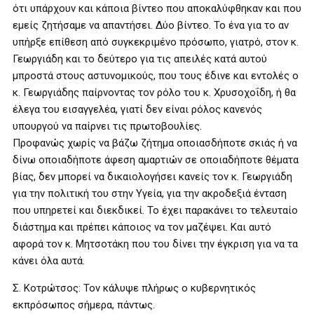
ότι υπάρχουν και κάποια βίντεο που αποκαλύφθηκαν και που
εμείς ζητήσαμε να απαντήσει. Δύο βίντεο. Το ένα για το αν
υπήρξε επίθεση από συγκεκριμένο πρόσωπο, γιατρό, στον κ.
Γεωργιάδη και το δεύτερο για τις απειλές κατά αυτού
μπροστά στους αστυνομικούς, που τους έδινε και εντολές ο
κ. Γεωργιάδης παίρνοντας τον ρόλο του κ. Χρυσοχοΐδη, ή θα
έλεγα του εισαγγελέα, γιατί δεν είναι ρόλος κανενός
υπουργού να παίρνει τις πρωτοβουλίες.
Προφανώς χωρίς να βάζω ζήτημα οποιασδήποτε σκιάς ή να
δίνω οποιαδήποτε άφεση αμαρτιών σε οποιαδήποτε θέματα
βίας, δεν μπορεί να δικαιολογήσει κανείς τον κ. Γεωργιάδη
για την πολιτική του στην Υγεία, για την ακροδεξιά ένταση
που υπηρετεί και διεκδικεί. Το έχει παρακάνει το τελευταίο
διάστημα και πρέπει κάποιος να τον μαζέψει. Και αυτό
αφορά τον κ. Μητσοτάκη που του δίνει την έγκριση για να τα
κάνει όλα αυτά.
Σ. Κοτρώτσος: Τον κάλυψε πλήρως ο κυβερνητικός
εκπρόσωπος σήμερα, πάντως.