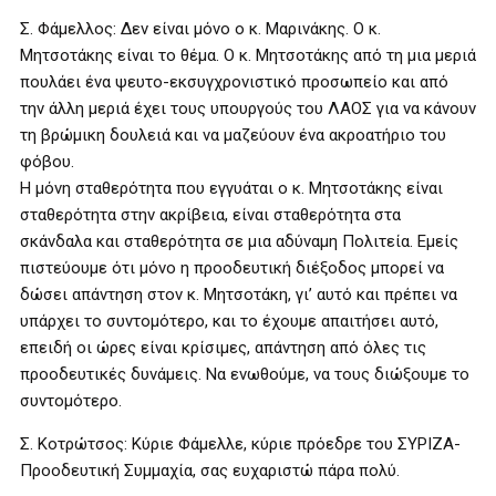
Σ. Φάμελλος: Δεν είναι μόνο ο κ. Μαρινάκης. Ο κ.
Μητσοτάκης είναι το θέμα. Ο κ. Μητσοτάκης από τη μια μεριά
πουλάει ένα ψευτο-εκσυγχρονιστικό προσωπείο και από
την άλλη μεριά έχει τους υπουργούς του ΛΑΟΣ για να κάνουν
τη βρώμικη δουλειά και να μαζεύουν ένα ακροατήριο του
φόβου.
Η μόνη σταθερότητα που εγγυάται ο κ. Μητσοτάκης είναι
σταθερότητα στην ακρίβεια, είναι σταθερότητα στα
σκάνδαλα και σταθερότητα σε μια αδύναμη Πολιτεία. Εμείς
πιστεύουμε ότι μόνο η προοδευτική διέξοδος μπορεί να
δώσει απάντηση στον κ. Μητσοτάκη, γι’ αυτό και πρέπει να
υπάρχει το συντομότερο, και το έχουμε απαιτήσει αυτό,
επειδή οι ώρες είναι κρίσιμες, απάντηση από όλες τις
προοδευτικές δυνάμεις. Να ενωθούμε, να τους διώξουμε το
συντομότερο.
Σ. Κοτρώτσος: Κύριε Φάμελλε, κύριε πρόεδρε του ΣΥΡΙΖΑ-
Προοδευτική Συμμαχία, σας ευχαριστώ πάρα πολύ.