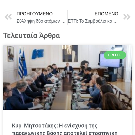
ΠΡΟΗΓΟΎΜΕΝΟ
ΕΠΌΜΕΝΟ
Σύλληψη δύο ατόμων για βαριά σωματική βλάβη και φθορά ξένης ιδιοκτησίας
ΕΤΠ: Το Συμβούλιο και το Κοινοβούλιο συμφωνούν να στηρίξουν τους εργαζόμενους που διατρέχουν άμεσο κίνδυνο απώλειας θέσεων εργασίας
Τελευταία Άρθρα
GREECE
Κυρ. Μητσοτάκης: Η ενίσχυση της
παραγωγικής βάσης αποτελεί στρατηγική