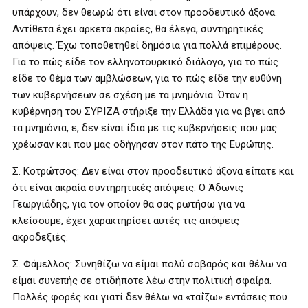
υπάρχουν, δεν θεωρώ ότι είναι στον προοδευτικό άξονα.
Αντίθετα έχει αρκετά ακραίες, θα έλεγα, συντηρητικές
απόψεις. Έχω τοποθετηθεί δημόσια για πολλά επιμέρους.
Για το πώς είδε τον ελληνοτουρκικό διάλογο, για το πώς
είδε το θέμα των αμβλώσεων, για το πώς είδε την ευθύνη
των κυβερνήσεων σε σχέση με τα μνημόνια. Όταν η
κυβέρνηση του ΣΥΡΙΖΑ στήριξε την Ελλάδα για να βγει από
τα μνημόνια, ε, δεν είναι ίδια με τις κυβερνήσεις που μας
χρέωσαν και που μας οδήγησαν στον πάτο της Ευρώπης.
Σ. Κοτρώτσος: Δεν είναι στον προοδευτικό άξονα είπατε και
ότι είναι ακραία συντηρητικές απόψεις. Ο Άδωνις
Γεωργιάδης, για τον οποίον θα σας ρωτήσω για να
κλείσουμε, έχει χαρακτηρίσει αυτές τις απόψεις
ακροδεξιές.
Σ. Φάμελλος: Συνηθίζω να είμαι πολύ σοβαρός και θέλω να
είμαι συνεπής σε οτιδήποτε λέω στην πολιτική σφαίρα.
Πολλές φορές και γιατί δεν θέλω να «ταΐζω» εντάσεις που