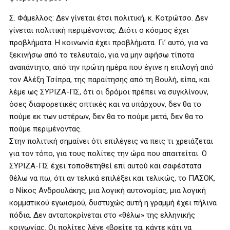
Σ. Φάμελλος: Δεν γίνεται έτσι πολιτική, κ. Κοτρώτσο. Δεν
γίνεται πολιτική περιμένοντας. Διότι ο κόσμος έχει
προβλήματα. Η κοινωνία έχει προβλήματα. Γι’ αυτό, για να
ξεκινήσω από το τελευταίο, για να μην αφήσω τίποτα
αναπάντητο, από την πρώτη ημέρα που έγινε η επιλογή από
τον Αλέξη Τσίπρα, της παραίτησης από τη Βουλή, είπα, και
λέμε ως ΣΥΡΙΖΑ-ΠΣ, ότι οι δρόμοι πρέπει να συγκλίνουν,
όσες διαφορετικές οπτικές και να υπάρχουν, δεν θα το
πούμε εκ των υστέρων, δεν θα το πούμε μετά, δεν θα το
πούμε περιμένοντας.
Στην πολιτική σημαίνει ότι επιλέγεις να πεις τι χρειάζεται
για τον τόπο, για τους πολίτες την ώρα που απαιτείται. Ο
ΣΥΡΙΖΑ-ΠΣ έχει τοποθετηθεί επί αυτού και σαφέστατα
θέλω να πω, ότι αν τελικά επιλέξει και τελικώς, το ΠΑΣΟΚ,
ο Νίκος Ανδρουλάκης, μια λογική αυτονομίας, μια λογική
κομματικού εγωισμού, δυστυχώς αυτή η γραμμή έχει πήλινα
πόδια. Δεν ανταποκρίνεται στο «θέλω» της ελληνικής
κοινωνίας. Οι πολίτες λένε «βρείτε τα, κάντε κάτι να