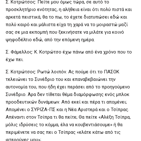
Σ. Κοτρώτσος: Πείτε μου όμως τώρα, σε αυτό το
προσκλητήριο ενότητας, η αλήθεια είναι ότι πολύ πιστά και
αρκετά πειστικά, θα το πω, το έχετε διατυπώσει εδώ και
πολύ καιρό και μάλιστα είχα τη χαρά να το μοιραστώ μαζί
σας σε μια εκπομπή που ξεκινήσατε να μιλάτε για κοινό
ψηφοδέλτιο εδώ, από την επόμενη ημέρα.
Σ. Φάμελλος: Κ. Κοτρώτσο έχω πάνω από ένα χρόνο που το
έχω πει.
Σ. Κοτρώτσος: Ρωτώ λοιπόν. Ας πούμε ότι το ΠΑΣΟΚ
τελειώνει το Συνέδριο του και επαναβεβαιώνει την
αυτονομία του, που ήδη έχει περάσει από το προηγούμενο
Συνέδριο. Άρα δεν τίθεται θέμα διαμόρφωσης ενός μπλοκ
προοδευτικών δυνάμεων. Από εκεί και πέρα τι απομένει;
Απομένει ο ΣΥΡΙΖΑ-ΠΣ και η Νέα Αριστερά και ο Τσίπρας.
Απέναντι στον Τσίπρα τι θα πείτε; Θα πείτε «Αλέξη Τσίπρα,
μόλις ιδρύσεις το κόμμα, έλα να κουβεντιάσουμε» ή θα
περιμένετε να σας πει ο Τσίπρας «ελάτε κάτω από τις
φτερούγες μου»;