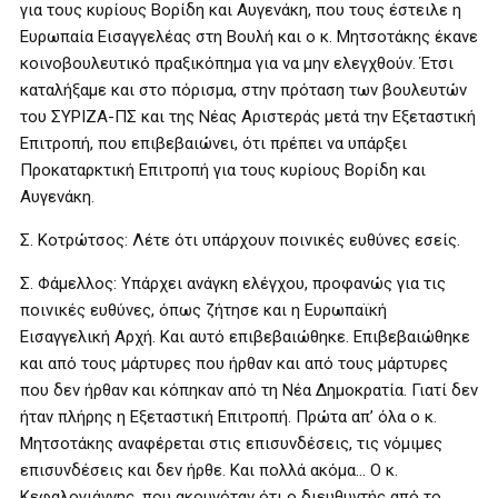
για τους κυρίους Βορίδη και Αυγενάκη, που τους έστειλε η
Ευρωπαία Εισαγγελέας στη Βουλή και ο κ. Μητσοτάκης έκανε
κοινοβουλευτικό πραξικόπημα για να μην ελεγχθούν. Έτσι
καταλήξαμε και στο πόρισμα, στην πρόταση των βουλευτών
του ΣΥΡΙΖΑ-ΠΣ και της Νέας Αριστεράς μετά την Εξεταστική
Επιτροπή, που επιβεβαιώνει, ότι πρέπει να υπάρξει
Προκαταρκτική Επιτροπή για τους κυρίους Βορίδη και
Αυγενάκη.
Σ. Κοτρώτσος: Λέτε ότι υπάρχουν ποινικές ευθύνες εσείς.
Σ. Φάμελλος: Υπάρχει ανάγκη ελέγχου, προφανώς για τις
ποινικές ευθύνες, όπως ζήτησε και η Ευρωπαϊκή
Εισαγγελική Αρχή. Και αυτό επιβεβαιώθηκε. Επιβεβαιώθηκε
και από τους μάρτυρες που ήρθαν και από τους μάρτυρες
που δεν ήρθαν και κόπηκαν από τη Νέα Δημοκρατία. Γιατί δεν
ήταν πλήρης η Εξεταστική Επιτροπή. Πρώτα απ’ όλα ο κ.
Μητσοτάκης αναφέρεται στις επισυνδέσεις, τις νόμιμες
επισυνδέσεις και δεν ήρθε. Και πολλά ακόμα… Ο κ.
Κεφαλογιάννης, που ακουγόταν ότι ο διευθυντής από το