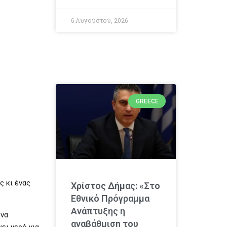
6 Αυγούστου, 2026
GREECE
ς κι ένας
Χρίστος Δήμας: «Στο
Εθνικό Πρόγραμμα
Ανάπτυξης η
 να
αναβάθμιση του
ει νερό για