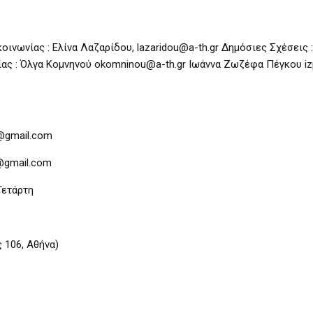
ινωνίας : Ελίνα Λαζαρίδου, lazaridou@a-th.gr Δημόσιες Σχέσεις 
ας : Όλγα Κομνηνού okomninou@a-th.gr Ιωάννα Ζωζέφα Πέγκου i
r@gmail.com
o@gmail.com
Τετάρτη
 106, Αθήνα)