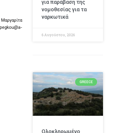
για παράβαση της
νομοθεσίας για τα
ναρκωτικά
: Μαργαρίτα
zpegkou@a-
6 Αυγούστου, 2026
GREECE
Ολοκληρωμένο