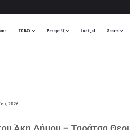
ome
TODAY
Ρεπορτάζ
Look_at
Sports
ΐου, 2026
του Άκη Δήμου – Ταράτσα Θερ