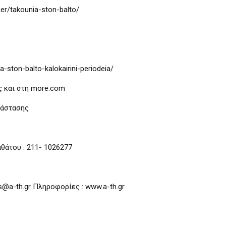
er/takounia-ston-balto/
-ston-balto-kalokairini-periodeia/
ς και στη more.com
ράστασης
θάτου : 211- 1026277
s@a-th.gr Πληροφορίες : www.a-th.gr