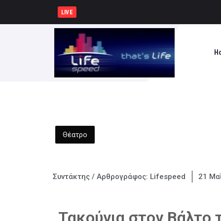
Κυρ. Μητσοτάκης: Η χώρα δ
LIVE
H
Θέατρο
Συντάκτης / Αρθρογράφος:
Lifespeed
21 Μα
Τακούνια στον Βάλτο 