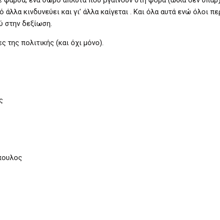
 άλλα κινδυνεύει και γι’ άλλα καίγεται . Και όλα αυτά ενώ όλοι π
ύ στην δεξίωση.
 της πολιτικής (και όχι μόνο).
ς
πουλος