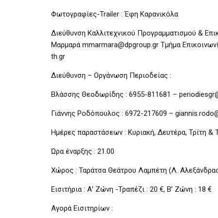
Φωτογραφίες-Trailer : Έφη Καρανικόλα
Διεύθυνση Καλλιτεχνικού Προγραμματισμού & Επικο
Μαρμαρά mmarmara@dpgroup.gr Τμήμα Επικοινωνί
th.gr
Διεύθυνση – Οργάνωση Περιοδείας :
Βλάσσης Θεοδωρίδης : 6955-811681 – periodiesg
Γιάννης Ροδόπουλος : 6972-217609 – giannis.rod
Ημέρες παραστάσεων : Κυριακή, Δευτέρα, Τρίτη & 
Ώρα έναρξης : 21.00
Χώρος : Ταράτσα Θεάτρου Λαμπέτη (Λ. Αλεξάνδρας
Εισιτήρια : Α’ Ζώνη -Τραπέζι : 20 €, Β’ Ζώνη : 18 €
Αγορά Εισιτηρίων :