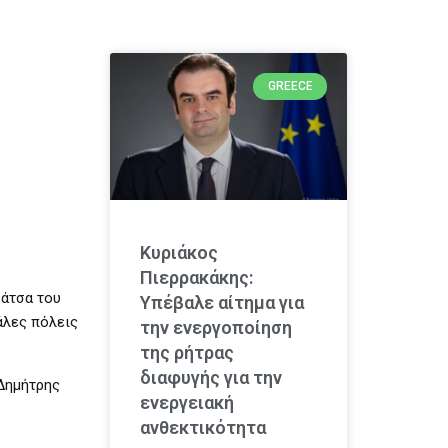
GREECE
Κυριάκος
Πιερρακάκης:
ράτσα του
Υπέβαλε αίτημα για
άλες πόλεις
την ενεργοποίηση
της ρήτρας
διαφυγής για την
 Δημήτρης
ενεργειακή
ανθεκτικότητα