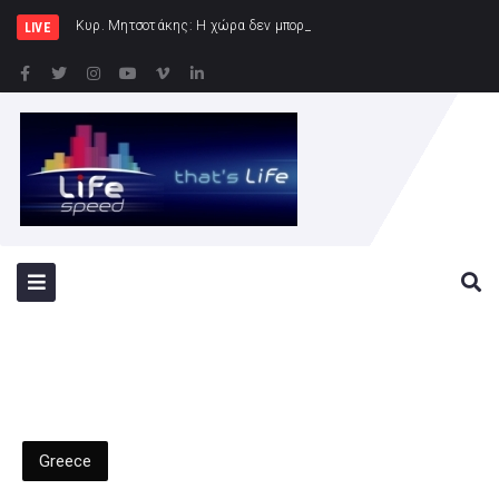
Κυρ. Μητσοτάκης: Η χώρα δεν μπορεί να είναι άλλο αιχμάλωτη των κυκ
LIVE
Greece