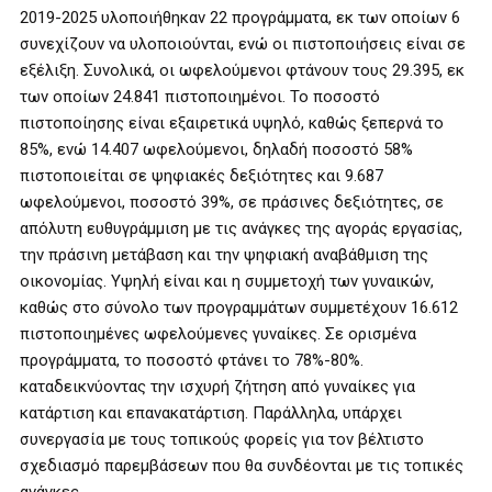
2019-2025 υλοποιήθηκαν 22 προγράμματα, εκ των οποίων 6
συνεχίζουν να υλοποιούνται, ενώ οι πιστοποιήσεις είναι σε
εξέλιξη. Συνολικά, οι ωφελούμενοι φτάνουν τους 29.395, εκ
των οποίων 24.841 πιστοποιημένοι. Το ποσοστό
πιστοποίησης είναι εξαιρετικά υψηλό, καθώς ξεπερνά το
85%, ενώ 14.407 ωφελούμενοι, δηλαδή ποσοστό 58%
πιστοποιείται σε ψηφιακές δεξιότητες και 9.687
ωφελούμενοι, ποσοστό 39%, σε πράσινες δεξιότητες, σε
απόλυτη ευθυγράμμιση με τις ανάγκες της αγοράς εργασίας,
την πράσινη μετάβαση και την ψηφιακή αναβάθμιση της
οικονομίας. Υψηλή είναι και η συμμετοχή των γυναικών,
καθώς στο σύνολο των προγραμμάτων συμμετέχουν 16.612
πιστοποιημένες ωφελούμενες γυναίκες. Σε ορισμένα
προγράμματα, το ποσοστό φτάνει το 78%-80%.
καταδεικνύοντας την ισχυρή ζήτηση από γυναίκες για
κατάρτιση και επανακατάρτιση. Παράλληλα, υπάρχει
συνεργασία με τους τοπικούς φορείς για τον βέλτιστο
σχεδιασμό παρεμβάσεων που θα συνδέονται με τις τοπικές