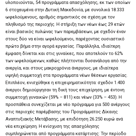
υλοποιούνται, 54 προγράμματα απασχόλησης, εκ των οποίων
6 στοχευμένα στην Δυτική Μακεδονία, με συνολικά 18.333
ωφελούμενους, αριθμός σημαντικός σε σχέση με τον
πληθυσμό της περιοχής. Η στήριξη των νέων έως 29 ετών
είναι βασικός πυλώνας των παρεμβάσεων, με σχεδόν έναν
στους δύο να είναι ωφελούμενοι, παρέχοντας ουσιαστικό
πρώτο βήμα στην αγορά εργασίας. Παράλληλα, ιδιαίτερη
έμφαση δίνεται και στις γυναίκες, που αποτελούν το 62%
των ωφελούμενων, καθώς πλήττονται δυσανάλογα από την
ανεργία, και στους μακροχρόνια άνεργους, με ιδιαίτερα
υψηλή συμμετοχή στα προγράμματα νέων θέσεων εργασίας.
Επιπλέον, ενισχύθηκε η επιχειρηματικότητα: σχεδόν 1.400
άνεργοι δημιούργησαν τη δική τους επιχείρηση, με έντονη
συμμετοχή γυναικών (59% – 811) και νέων (33% – 453). Η
προσπάθεια συνεχίζεται με νέο πρόγραμμα για 500 ανέργους
στις περιοχές παρέμβασης του Προγράμματος Δίκαιης
Αναπτυξιακής Μετάβασης, με επιδότηση 26.250 ευρώ ανά
νέα επιχείρηση. Η ενίσχυση της απασχόλησης
συμπληρώνεται από προγράμματα κατάρτισης: Την περίοδο