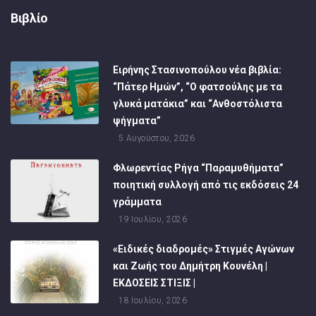
Βιβλίο
Ειρήνης Στασινοπούλου νέα βιβλία:
“Πάτερ Ημών”, “Ο φατσούλης με τα
γλυκά ματάκια” και “Ανθοστόλιστα
ψήγματα”
5 Αυγούστου, 2026
Φλωρεντίας Ρήγα “Παραμυθήματα”
ποιητική συλλογή από τις εκδόσεις 24
γράμματα
19 Ιουλίου, 2026
«Ειδικές διαδρομές» Στιγμές Αγώνων
και Ζωής του Δημήτρη Κουνέλη |
ΕΚΔΟΣΕΙΣ ΣΤΙΞΙΣ |
18 Ιουλίου, 2026