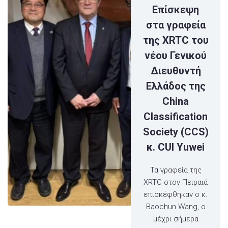
Επίσκεψη
στα γραφεία
της XRTC του
νέου Γενικού
Διευθυντή
Ελλάδος της
China
Classification
Society (CCS)
κ. CUI Yuwei
Τα γραφεία της
XRTC στον Πειραιά
επισκέφθηκαν ο κ.
Baochun Wang, ο
μέχρι σήμερα