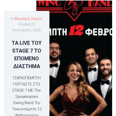
In
Μουσική
,
Χορός
Posted
22
Ιανουαρίου, 2026
ΤΑ LIVE ΤΟΥ
STAGE 7 ΤΟ
ΕΠΟΜΕΝΟ
ΔΙΑΣΤΗΜΑ
ΤΣΙΚΝΟΠΕΜΠΤΗ
ΓΙΟΡΤΑΣΤΕ ΣΤΟ
STAGE 7 ME The
Speakeasies
Swing Band Την
Τσικνοπέμπτη 12
Φεβρουαρίου