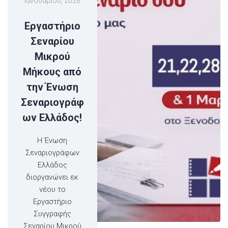
Ιανουαρίου, 2026
Εργαστήριο
Σεναρίου
Μικρού
Μήκους από
την Ένωση
Σεναριογράφ
ων Ελλάδος!
Η Ένωση
Σεναριογράφων
Ελλάδος
διοργανώνει εκ
νέου το
Εργαστήριο
Συγγραφής
Σεναρίου Μικρού