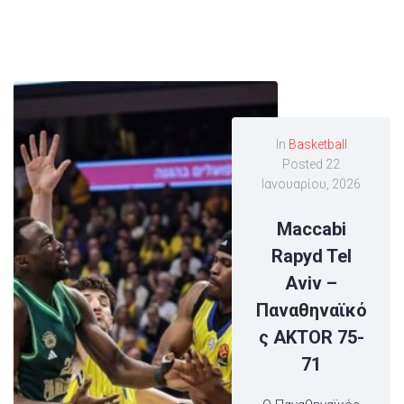
In
Basketball
Posted
22
Ιανουαρίου, 2026
Maccabi
Rapyd Tel
Aviv –
Παναθηναϊκό
ς AKTOR 75-
71