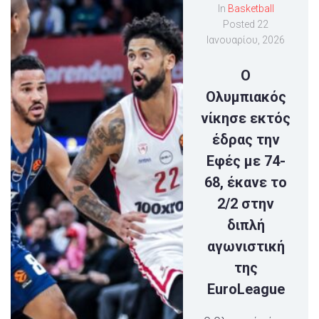
In
Basketball
Posted
22
Ιανουαρίου, 2026
Ο
Ολυμπιακός
νίκησε εκτός
έδρας την
Εφές με 74-
68, έκανε το
2/2 στην
διπλή
αγωνιστική
της
EuroLeague