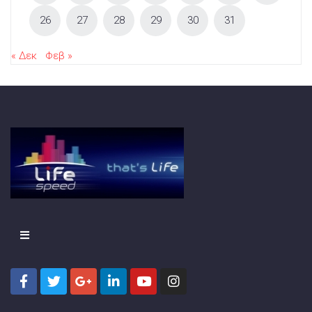
26
27
28
29
30
31
« Δεκ
Φεβ »