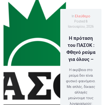
In
Ελεύθερο
Posted
8
Ιανουαρίου, 2026
Η πρόταση
του ΠΑΣΟΚ :
Φθηνό ρεύμα
για όλους –
Η ακρίβεια στο
ρεύμα δεν είναι
φυσικό φαινόμενο.
Με απλές, δίκαιες
αλλαγές
μειώνουμε τους
λογαριασμούς: