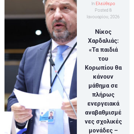
In
Ελεύθερο
Posted
8
Ιανουαρίου, 2026
Νίκος
Χαρδαλιάς:
«Τα παιδιά
του
Κορωπίου θα
κάνουν
μάθημα σε
πλήρως
ενεργειακά
αναβαθμισμέ
νες σχολικές
μονάδες –