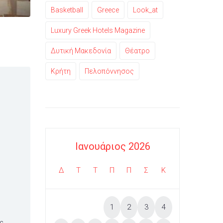
Basketball
Greece
Look_at
Luxury Greek Hotels Magazine
Δυτική Μακεδονία
Θέατρο
Κρήτη
Πελοπόννησος
Ιανουάριος 2026
υ
Δ
Τ
Τ
Π
Π
Σ
Κ
1
2
3
4
ς