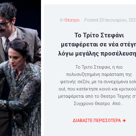
In
Θέατρο
Posted
20 Ιανουαρίου, 20
Το Τρίτο Στεφάνι
μεταφέρεται σε νέα στέγ
λόγω μεγάλης προσέλευσ
Το Τριτο Στεφανι, η πιο
πολυσυζητημένη παράσταση της
φετινής σεζόν, με τα συνεχόμενα sol
out, που κατέκτησε κοινό και κριτικού
μεταφέρεται από το Θεατρο Τεχνης σ
Συγχρονο Θεατρο. Από...
ΔΙΑΒΑΣΤΕ ΠΕΡΙΣΣΟΤΕΡΑ