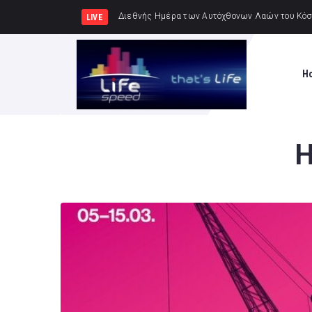
Συνελήφθησαν -3- άτομα για
LIVE
H
Η