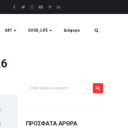
ART
GOOD_LIFE
Διάφορα
26
6
ΠΡΌΣΦΑΤΑ ΆΡΘΡΑ
Ι