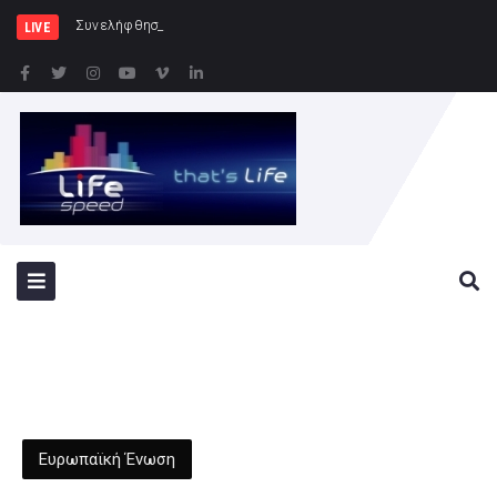
Συνελήφθησαν -3- άτομα για καλλι
LIVE
Ευρωπαϊκή Ένωση