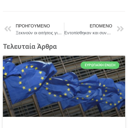
ΠΡΟΗΓΟΎΜΕΝΟ
ΕΠΌΜΕΝΟ
Ξεκινούν οι αιτήσεις για τις 70.000 επιταγές παιδικών κατασκηνώσεων της ΔΥΠΑ
Εντοπίσθηκαν και συνελήφθησαν -2- γυναίκες αλλοδαπές, που δραστηριοποιούνται στις τηλεφωνικές απάτες, σε περιοχή της Καστοριάς
Τελευταία Άρθρα
ΕΥΡΩΠΑΪΚΉ ΈΝΩΣΗ