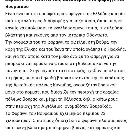
Βουραϊκού
Είναι ένα από τα ομορφότερα φαράγγια της Ελλάδας και μία
από τις καλύτερες διαδρομές για πεζοπορία, όπου μπορεί
κανείς να απολαύσει τα εναλλασσόμενα τοπία, την πλούσια
βλάστηση και εικόνες από τον ιστορικό Οδοντωτό.
Την ονομασία του το φαράγγι το οφείλει στη Βούρα, την
κόρη της Ελίκης και του Ίωνα την οποία αγάπησε ο Ηρακλής,
και για την οποία κατά τον μύθο άνοιξε το φαράγγι για να
μπορέσει να περάσει να φτάσει στη θάλασσα και να την
συναντήσει. Στην αρχαιότητα ο ποταμός σχεδόν σε όλο του
το μήκος, σε όσο δηλαδή βρισκόταν εντός της επικράτειας
της Αρκαδικής πόλεως Κύναιθας, ονομαζόταν Ερασίνος,
μόνο στο κομμάτι που διέσχιζε την περιοχή της αρχαίας
πόλεως Βούρας και μέχρι τη θάλασσα, δηλ. ο κάτω ρους
στην περιοχή της Αιγιάλειας, ονομαζόταν Βουραϊκός.
Το Φαράγγι του Βουραϊκού έχει μήκος περίπου 23
χιλιομέτρων. Ο ποταμός διασχίζει το φαράγγι πλαισιωμένος
από πυκνή βλάστηση, απόκρημνα βράχια, καταρράκτες και