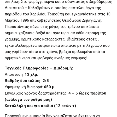
σπηλιές. Στο φαράγγι περνά και ο οδοντωτός σιδηρόδρομος
Διακοπτού – Καλαβρύτων ο οποίος αποτελεί έργο της
περιόδου του Χαριλάου Τρικούπη και εγκαινιάστηκε στις 10
Μαρτίου 1896 επί κυβερνήσεως Θεόδωρου Δηλιγιάννη.
Περπατώντας πάνω στις ράγες του τρένου σε κάποια
σημεία, χαζεύεις δεξιά και αριστερά, σε κάθε στροφή της
γραμμής, ορμητικούς καταρράκτες, ιδιαίτερες στοές ,
εγκαταλελειμμένα πετρόκτιστα σπιτάκια με τηλέγραφο που
μας γυρίζουν πίσω στο χρόνο, βράχια σμιλευμένα από τα
ορμητικά νερά και φοβερές εναέριες γέφυρες!
Τεχνικές Πληροφορίες – Διαδρομή:
Απόσταση:
13 χλμ.
Βαθμός δυσκολίας: 2/5
Υψομετρική διαφορά:
650 μ.
Συνολικός χρόνος δραστηριότητας:
4 – 5 ώρες περίπου
(ανάλογα τον ρυθμό μας)
Κατάλληλη και για παιδιά (12 ετών +)
Προηγούμενη εμπειρία δεν χρειάζεται να έχετε για να