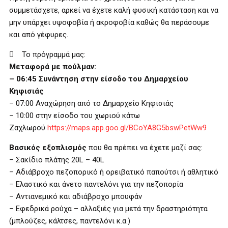
συμμετάσχετε, αρκεί να έχετε καλή φυσική κατάσταση και να
μην υπάρχει υψοφοβία ή ακροφοβία καθώς θα περάσουμε
και από γέφυρες.
 Το πρόγραμμά μας:
Μεταφορά με πούλμαν:
– 06:45 Συνάντηση στην είσοδο του Δημαρχείου
Κηφισιάς
– 07:00 Αναχώρηση από το Δημαρχείο Κηφισιάς
– 10:00 στην είσοδο του χωριού κάτω
Ζαχλωρού
https://maps.app.goo.gl/BCoYA8G5bswPetWw9
Βασικός εξοπλισμός
που θα πρέπει να έχετε μαζί σας:
– Σακίδιο πλάτης 20L – 40L
– Αδιάβροχο πεζοπορικό ή ορειβατικό παπούτσι ή αθλητικό
– Ελαστικό και άνετο παντελόνι για την πεζοπορία
– Αντιανεμικό και αδιάβροχο μπουφάν
– Εφεδρικά ρούχα – αλλαξιές για μετά την δραστηριότητα
(μπλούζες, κάλτσες, παντελόνι κ.α.)