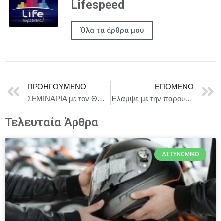
Lifespeed
Όλα τα άρθρα μου
ΠΡΟΗΓΟΎΜΕΝΟ
ΕΠΌΜΕΝΟ
ΣΕΜΙΝΑΡΙΑ με τον ΘΟΔΩΡΗ ΟΙΚΟΝΟΜΟΥ από 1-10 ΙΟΥΛΙΟΥ
Έλαμψε με την παρουσία του το “Roots Hair Salon” στα φετινά ‘’Hair Awards 2025’’ by ‘’Esteticα Hellas’’.
Τελευταία Άρθρα
ΑΣΤΥΝΟΜΙΚΌ