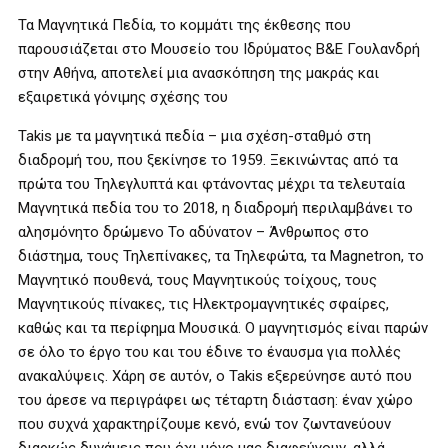
Τα Μαγνητικά Πεδία, το κομμάτι της έκθεσης που
παρουσιάζεται στο Μουσείο του Ιδρύματος Β&Ε Γουλανδρή
στην Αθήνα, αποτελεί μια ανασκόπηση της μακράς και
εξαιρετικά γόνιμης σχέσης του
Takis με τα μαγνητικά πεδία – μια σχέση-σταθμό στη
διαδρομή του, που ξεκίνησε το 1959. Ξεκινώντας από τα
πρώτα του Τηλεγλυπτά και φτάνοντας μέχρι τα τελευταία
Μαγνητικά πεδία του το 2018, η διαδρομή περιλαμβάνει το
αλησμόνητο δρώμενο Το αδύνατον – Άνθρωπος στο
διάστημα, τους Τηλεπίνακες, τα Τηλεφώτα, τα Magnetron, το
Μαγνητικό πουθενά, τους Μαγνητικούς τοίχους, τους
Μαγνητικούς πίνακες, τις Ηλεκτρομαγνητικές σφαίρες,
καθώς και τα περίφημα Μουσικά. Ο μαγνητισμός είναι παρών
σε όλο το έργο του και του έδινε το έναυσμα για πολλές
ανακαλύψεις. Χάρη σε αυτόν, ο Takis εξερεύνησε αυτό που
του άρεσε να περιγράφει ως τέταρτη διάσταση: έναν χώρο
που συχνά χαρακτηρίζουμε κενό, ενώ τον ζωντανεύουν