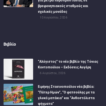
για μέτρα πυροπροστασίας σε
βρεφονηπιακούς σταθμούς και
σχολικές μονάδες
10 Αυγούστου, 2026
Βιβλίο
“Αλύγιστος” το νέο βιβλίο της Τόνιας
Κοντοπούλου – Εκδόσεις Αυγέρη
6 Αυγούστου, 2026
Ειρήνης Στασινοπούλου νέα βιβλία:
“Πάτερ Ημών”, “Ο φατσούλης με τα
γλυκά ματάκια” και “Ανθοστόλιστα
ψήγματα”