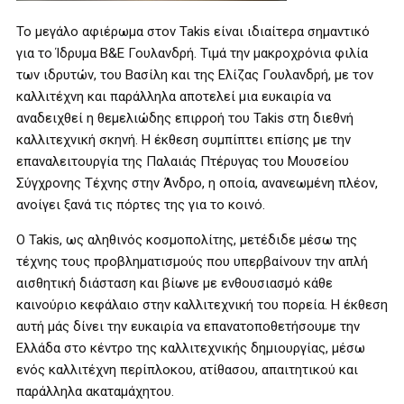
Το μεγάλο αφιέρωμα στον Takis είναι ιδιαίτερα σημαντικό
για το Ίδρυμα Β&Ε Γουλανδρή. Τιμά την μακροχρόνια φιλία
των ιδρυτών, του Βασίλη και της Ελίζας Γουλανδρή, με τον
καλλιτέχνη και παράλληλα αποτελεί μια ευκαιρία να
αναδειχθεί η θεμελιώδης επιρροή του Takis στη διεθνή
καλλιτεχνική σκηνή. Η έκθεση συμπίπτει επίσης με την
επαναλειτουργία της Παλαιάς Πτέρυγας του Μουσείου
Σύγχρονης Τέχνης στην Άνδρο, η οποία, ανανεωμένη πλέον,
ανοίγει ξανά τις πόρτες της για το κοινό.
Ο Takis, ως αληθινός κοσμοπολίτης, μετέδιδε μέσω της
τέχνης τους προβληματισμούς που υπερβαίνουν την απλή
αισθητική διάσταση και βίωνε με ενθουσιασμό κάθε
καινούριο κεφάλαιο στην καλλιτεχνική του πορεία. Η έκθεση
αυτή μάς δίνει την ευκαιρία να επανατοποθετήσουμε την
Ελλάδα στο κέντρο της καλλιτεχνικής δημιουργίας, μέσω
ενός καλλιτέχνη περίπλοκου, ατίθασου, απαιτητικού και
παράλληλα ακαταμάχητου.