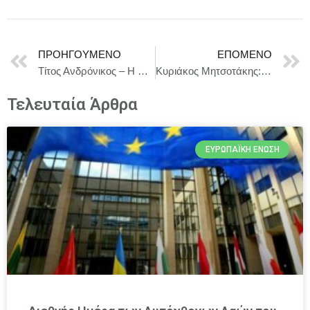
ΠΡΟΗΓΟΎΜΕΝΟ
ΕΠΌΜΕΝΟ
Τίτος Ανδρόνικος – Η πιο σκληρή τραγωδία του Σαίξπηρ στο Θέατρο ΔΡΟΜΟΣ| Πρεμιέρα Τετάρτη 1η Οκτωβρίου στις 20:30
Κυριάκος Μητσοτάκης: «Η Τουρκία να ανακαλέσει το casus belli»
Τελευταία Άρθρα
ΕΥΡΩΠΑΪΚΉ ΈΝΩΣΗ