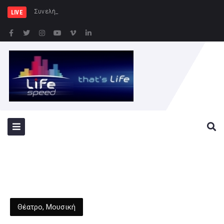
Συνελήφθησαν -3- άτομα για καλ
LIVE
Θέατρο
,
Μουσική