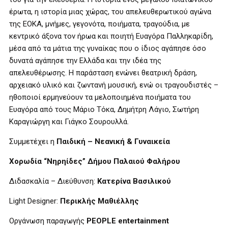
έρωτα, η ιστορία μιας χώρας, του απελευθερωτικού αγώνα
της ΕΟΚΑ, μνήμες, γεγονότα, ποιήματα, τραγούδια, με
κεντρικό άξονα τον ήρωα και ποιητή Ευαγόρα Παλληκαρίδη,
μέσα από τα μάτια της γυναίκας που ο ίδιος αγάπησε όσο
δυνατά αγάπησε την Ελλάδα και την ιδέα της
απελευθέρωσης. Η παράσταση ενώνει θεατρική δράση,
αρχειακό υλικό και ζωντανή μουσική, ενώ οι τραγουδιστές –
ηθοποιοί ερμηνεύουν τα μελοποιημένα ποιήματα του
Ευαγόρα από τους Μάριο Τόκα, Δημήτρη Λάγιο, Σωτήρη
Καραγιώργη και Γιάγκο Σουρουλλά.
Συμμετέχει η
Παιδική – Νεανική & Γυναικεία
Χορωδία “Νηρηίδες” Δήμου Παλαιού Φαλήρου
Διδασκαλία – Διεύθυνση:
Κατερίνα Βασιλικού
Light Designer
:
Περικλής Μαθιέλλης
Οργάνωση παραγωγής
PEOPLE
entertainment