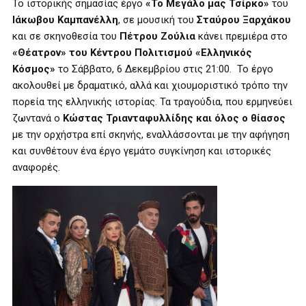
Το ιστορικής σημασίας έργο
«Το Μεγάλο μας Τσίρκο»
του
Ιάκωβου Καμπανέλλη
, σε μουσική του
Σταύρου Ξαρχάκου
και σε σκηνοθεσία του
Πέτρου Ζούλια
κάνει πρεμιέρα στο
«Θέατρον» του Κέντρου Πολιτισμού «Ελληνικός
Κόσμος»
το Σάββατο, 6 Δεκεμβρίου στις 21:00. Το έργο
ακολουθεί με δραματικό, αλλά και χιουμοριστικό τρόπο την
πορεία της ελληνικής ιστορίας. Τα τραγούδια, που ερμηνεύει
ζωντανά ο
Κώστας Τριανταφυλλίδης και όλος ο θίασος
με την ορχήστρα επί σκηνής, εναλλάσσονται με την αφήγηση
και συνθέτουν ένα έργο γεμάτο συγκίνηση και ιστορικές
αναφορές.