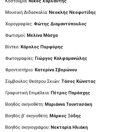
Κοστούμια:
Νίκος Χαρλαύτης
Μουσική Διδασκαλία:
Νεοκλής Νεοφυτίδης
Χορογραφίες:
Φώτης Διαμαντόπουλος
Φωτισμοί:
Μελίνα Μάσχα
Βίντεο:
Κάρολος Πορφύρης
Φωτογραφίες:
Γιώργος Καλφαμανώλης
Φροντιστήριο:
Κατερίνα Σβορώνου
Σύμβουλος Θεάτρου Σκιών:
Τάσος Κώνστας
Γραφιστική Επιμέλεια:
Πέτρος Παράσχης
Βοηθός σκηνοθέτη:
Μαριάννα Τουντασάκη
Βοηθός β’ σκηνοθέτη:
Μάρκος Ξύδης
Βοηθός σκηνογράφου:
Νεκταρία Ηλιάκη