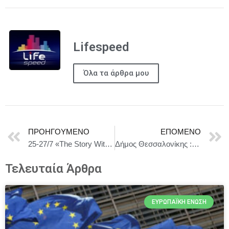
Lifespeed
Όλα τα άρθρα μου
ΠΡΟΗΓΟΎΜΕΝΟ
ΕΠΌΜΕΝΟ
25-27/7 «The Story Within» Yoga & Creative Writing Retreat στην Κύμη Ευβοίας
Δήμος Θεσσαλονίκης : Οχτώ μέτρα για την αναζωογόνηση της Αγοράς Βλάλη
Τελευταία Άρθρα
ΕΥΡΩΠΑΪΚΉ ΈΝΩΣΗ