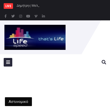
Δημήτρης Μελίδης: «Ο ΣΥΡΙΖΑ-Π
LIVE
Αστυνομικό