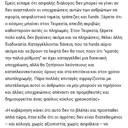
Εμείς είπαμε ότι ασφαλής διάλογος δεν μπορεί να γίνει αν
δεν ανασταλούν οι υποχρεώσεις αυτών των ανθρώπων σε
εφορία, ασφαλιστικά ταμεία, τράπεζες και funds. Ξέρετε ότι
ο κόσμος μπαίνει στον Τειρεσία, επειδή ακριβώς
καθυστερούν αυτές οι πληρωμές. Στον Τειρεσία, ξέρετε
πολύ καλά, δεν βγαίνεις ακόμα και να πληρώσεις, θέλει άλλη
διαδικασία. Καταγγέλλονται δάνεια, που τα funds αύριο
ακόμα και να βρουν τα λεφτά δεν θα τους πουν ότι ‘’κρατάς
την παλιά ρύθμιση’’ αν έχει καταγγελθεί μια δανειακή
υποχρέωση, αλλά θα ζητήσουν λεόντειους και
καταπλεονεκτικούς όρους και στα επιτόκια και στον χρόνο
αποπληρωμής. Πάρα πολλές επιταγές σφραγίζονται με
αποτέλεσμα αυτοί οι άνθρωποι να μην μπορούν να τηρήσουν
και άλλες υποχρεώσεις απέναντι σε προμηθευτές και
δημιουργείται ένας φαύλος κύκλος χρεοκοπίας».
«Η κυβέρνηση κάνει ότι αυτό δεν το βλέπει και προσπαθεί
απλά τώρα, όταν είδε ότι οι αγρότες δεν είναι διατεθειμένοι
– και εύλογα, χωρίς αξιοπιστία, χωρίς ασφάλεια – να