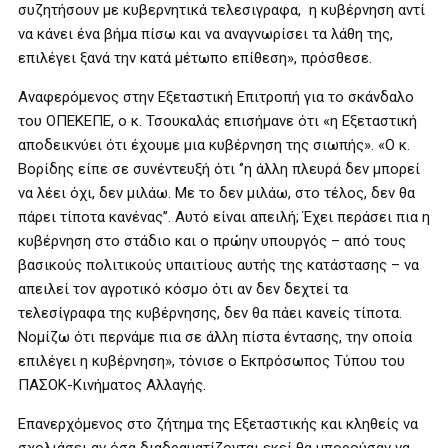
συζητήσουν με κυβερνητικά τελεσιγραφα, η κυβέρνηση αντί
να κάνει ένα βήμα πίσω και να αναγνωρίσει τα λάθη της,
επιλέγει ξανά την κατά μέτωπο επίθεση», πρόσθεσε.
Αναφερόμενος στην Εξεταστική Επιτροπή για το σκάνδαλο
του ΟΠΕΚΕΠΕ, ο κ. Τσουκαλάς επισήμανε ότι «η Εξεταστική
αποδεικνύει ότι έχουμε μια κυβέρνηση της σιωπής». «Ο κ.
Βορίδης είπε σε συνέντευξή ότι ‘’η άλλη πλευρά δεν μπορεί
να λέει όχι, δεν μιλάω. Με το δεν μιλάω, στο τέλος, δεν θα
πάρει τίποτα κανένας’’. Αυτό είναι απειλή; Έχει περάσει πια η
κυβέρνηση στο στάδιο και ο πρώην υπουργός – από τους
βασικούς πολιτικούς υπαιτίους αυτής της κατάστασης – να
απειλεί τον αγροτικό κόσμο ότι αν δεν δεχτεί τα
τελεσίγραφα της κυβέρνησης, δεν θα πάει κανείς τίποτα.
Νομίζω ότι περνάμε πια σε άλλη πίστα έντασης, την οποία
επιλέγει η κυβέρνηση», τόνισε ο Εκπρόσωπος Τύπου του
ΠΑΣΟΚ-Κινήματος Αλλαγής.
Επανερχόμενος στο ζήτημα της Εξεταστικής και κληθείς να