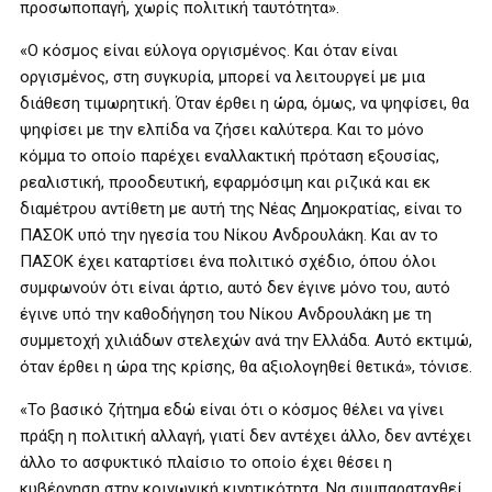
προσωποπαγή, χωρίς πολιτική ταυτότητα».
«Ο κόσμος είναι εύλογα οργισμένος. Και όταν είναι
οργισμένος, στη συγκυρία, μπορεί να λειτουργεί με μια
διάθεση τιμωρητική. Όταν έρθει η ώρα, όμως, να ψηφίσει, θα
ψηφίσει με την ελπίδα να ζήσει καλύτερα. Και το μόνο
κόμμα το οποίο παρέχει εναλλακτική πρόταση εξουσίας,
ρεαλιστική, προοδευτική, εφαρμόσιμη και ριζικά και εκ
διαμέτρου αντίθετη με αυτή της Νέας Δημοκρατίας, είναι το
ΠΑΣΟΚ υπό την ηγεσία του Νίκου Ανδρουλάκη. Και αν το
ΠΑΣΟΚ έχει καταρτίσει ένα πολιτικό σχέδιο, όπου όλοι
συμφωνούν ότι είναι άρτιο, αυτό δεν έγινε μόνο του, αυτό
έγινε υπό την καθοδήγηση του Νίκου Ανδρουλάκη με τη
συμμετοχή χιλιάδων στελεχών ανά την Ελλάδα. Αυτό εκτιμώ,
όταν έρθει η ώρα της κρίσης, θα αξιολογηθεί θετικά», τόνισε.
«Το βασικό ζήτημα εδώ είναι ότι ο κόσμος θέλει να γίνει
πράξη η πολιτική αλλαγή, γιατί δεν αντέχει άλλο, δεν αντέχει
άλλο το ασφυκτικό πλαίσιο το οποίο έχει θέσει η
κυβέρνηση στην κοινωνική κινητικότητα. Να συμπαραταχθεί