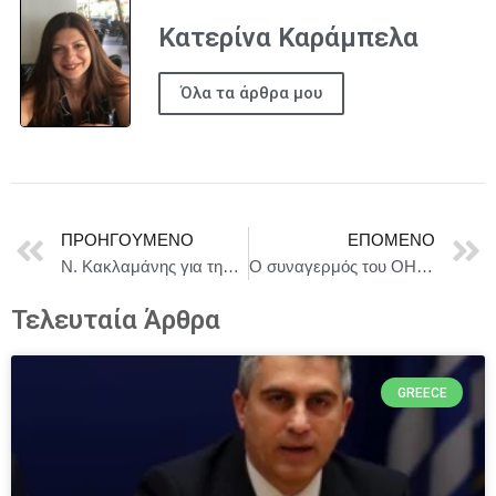
Κατερίνα Καράμπελα
Όλα τα άρθρα μου
ΠΡΟΗΓΟΎΜΕΝΟ
ΕΠΌΜΕΝΟ
Ν. Κακλαμάνης για την επανένωση των γλυπτών του Παρθενώνα
Ο συναγερμός του ΟΗΕ σταματά φορτίο που θα μπορούσε να είχε παραγάγει 1,6 δισεκατομμύρια θανατηφόρες δόσεις φαιντανύλης.
Τελευταία Άρθρα
GREECE