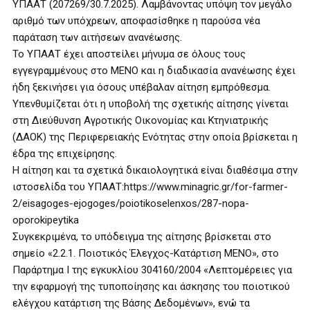
ΥΠΑΑΤ (207269/30.7.2025). Λαμβάνοντας υπόψη τον μεγάλο
αριθμό των υπόχρεων, αποφασίσθηκε η παρούσα νέα
παράταση των αιτήσεων ανανέωσης.
Το ΥΠΑΑΤ έχει αποστείλει μήνυμα σε όλους τους
εγγεγραμμένους στο ΜΕΝΟ και η διαδικασία ανανέωσης έχει
ήδη ξεκινήσει για όσους υπέβαλαν αίτηση εμπρόθεσμα.
Υπενθυμίζεται ότι η υποβολή της σχετικής αίτησης γίνεται
στη Διεύθυνση Αγροτικής Οικονομίας και Κτηνιατρικής
(ΔΑΟΚ) της Περιφερειακής Ενότητας στην οποία βρίσκεται η
έδρα της επιχείρησης.
Η αίτηση και τα σχετικά δικαιολογητικά είναι διαθέσιμα στην
ιστοσελίδα του ΥΠΑΑΤ:https://www.minagric.gr/for-farmer-
2/eisagoges-ejogoges/poiotikoselenxos/287-nopa-
oporokipeytika
Συγκεκριμένα, το υπόδειγμα της αίτησης βρίσκεται στο
σημείο «2.2.1. Ποιοτικός Έλεγχος-Κατάρτιση ΜΕΝΟ», στο
Παράρτημα Ι της εγκυκλίου 304160/2004 «Λεπτομέρειες για
την εφαρμογή της τυποποίησης και άσκησης του ποιοτικού
ελέγχου κατάρτιση της Βάσης Δεδομένων», ενώ τα