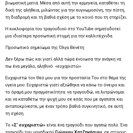
βιωματική ματιά. Μέσα από αυτή την ερμηνεία, καταθέτει τη
δική της αλήθεια, μιλώντας για την ευγνωμοσύνη, την πίστη,
τη διαδρομή και τη βαθιά σχέση με το κοινό που τη στηρίζει.
Η κυκλοφορία του τραγουδιού στο YouTube σηματοδοτεί
μια ιδιαίτερα προσωπική στιγμή για την καλλιτέχνιδα.
Προσωπικό σημείωμα της Όλγα Βενέτη:
Δεν ξέρω πώς και γιατί αλλά τώρα ένοιωσα την ανάγκη να
πω ένα μεγάλο, αληθινό
«ευχαριστώ».
Ευχαριστώ τον Θεό μου για την προστασία Του στο θέμα της
υγεία μου. Ευχαριστώ γιατί αξιώθηκα να κάνω το όνειρο και
το όραμά μου πραγματικότητα: να τραγουδώ, να λυτρώνομαι
και να καταθέτω την ψυχή μου σε εσάς που με αγαπάτε και
ανταποκρίνεστε, με έναν τρόπο βαθιά συγκινητικό, σε αυτή
τη σχέση.
Το
«Σ’ ευχαριστώ»
είναι ένα τραγούδι που αγαπώ πολύ. Ένα
τραγούδι του μοναδικού
Γιώργου Χατζηνάσιου
, σε στίχους