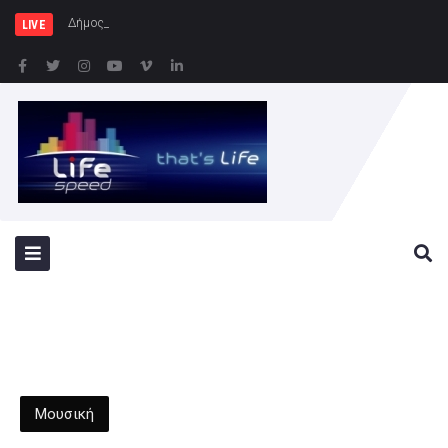
Δήμος Πειραιά : Συγκέντρωση
LIVE
Μουσική