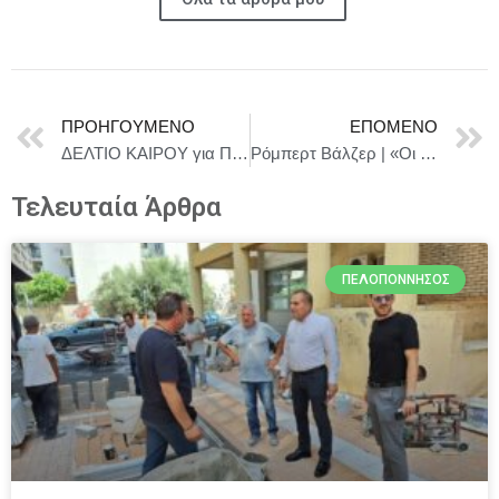
ΠΡΟΗΓΟΎΜΕΝΟ
ΕΠΌΜΕΝΟ
ΔΕΛΤΙΟ ΚΑΙΡΟΥ για Πέμπτη 22/1
Ρόμπερτ Βάλζερ | «Οι σχολικές εκθέσεις του Φριτς Κόχερ ή πώς γεννιέται ένας πειθαρχημένος άνθρωπος» | Από Παρασκευή 6 Φεβρουαρίου και κάθε Παρασκευή & Σάββατο opbo studio
Τελευταία Άρθρα
ΠΕΛΟΠΌΝΝΗΣΟΣ