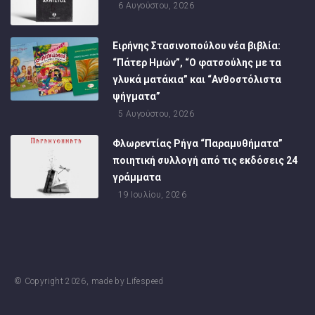
6 Αυγούστου, 2026
Ειρήνης Στασινοπούλου νέα βιβλία:
“Πάτερ Ημών”, “Ο φατσούλης με τα
γλυκά ματάκια” και “Ανθοστόλιστα
ψήγματα”
5 Αυγούστου, 2026
Φλωρεντίας Ρήγα “Παραμυθήματα”
ποιητική συλλογή από τις εκδόσεις 24
γράμματα
19 Ιουλίου, 2026
© Copyright
2026
, made by
Lifespeed