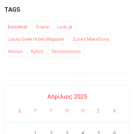
TAGS
Basketball
Greece
Look_at
Luxury Greek Hotels Magazine
Δυτική Μακεδονία
Θέατρο
Κρήτη
Πελοπόννησος
Απρίλιος 2025
Δ
Τ
Τ
Π
Π
Σ
Κ
1
2
3
4
5
6