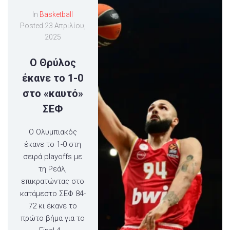
In
Basketball
Posted
23 Απριλίου,
2025
Ο Θρύλος
έκανε το 1-0
στο «καυτό»
ΣΕΦ
Ο Ολυμπιακός
έκανε το 1-0 στη
σειρά playoffs με
τη Ρεάλ,
επικρατώντας στο
κατάμεστο ΣΕΦ 84-
72 κι έκανε το
πρώτο βήμα για το