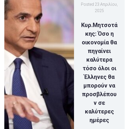
Posted
23 Απριλίου,
2025
Κυρ.Μητσοτά
κης: Όσο η
οικονομία θα
πηγαίνει
καλύτερα
τόσο όλοι οι
Έλληνες θα
μπορούν να
προσβλέπου
ν σε
καλύτερες
ημέρες