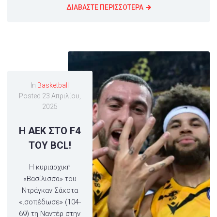
ΔΙΑΒΑΣΤΕ ΠΕΡΙΣΣΟΤΕΡΑ
In
Basketball
Posted
23 Απριλίου,
2025
Η ΑΕΚ ΣΤΟ F4
ΤΟΥ BCL!
Η κυριαρχική
«Βασίλισσα» του
Ντράγκαν Σάκοτα
«ισοπέδωσε» (104-
69) τη Ναντέρ στην