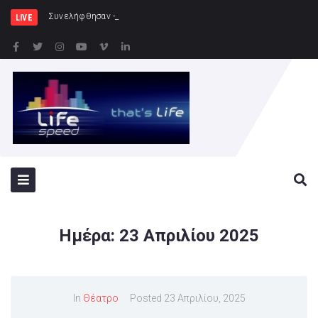
Συνελήφθησαν -3- άτομα για καλλ
LIVE
Ημέρα:
23 Απριλίου 2025
In
Θέατρο
Posted
23 Απριλίου, 2025