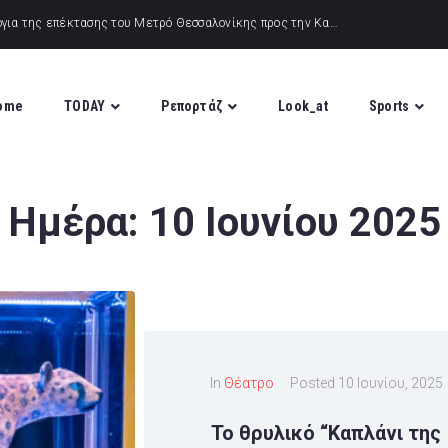
ome
TODAY
Ρεπορτάζ
Look_at
Sports
Ημέρα:
10 Ιουνίου 2025
In
Θέατρο
Posted
10 Ιουνίου, 2025
Το θρυλικό “Καπλάνι της