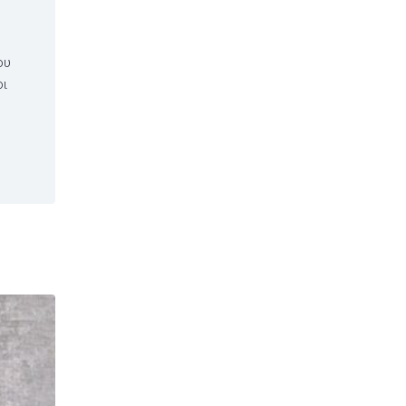
ου
οι