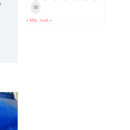
α
30
« Μάι
Ιούλ »