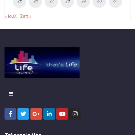
25
26
27
28
29
30
31
« Ιούλ
Σεπ »