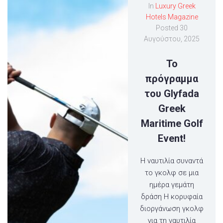
In
Luxury Greek
Hotels Magazine
Posted
30
Αυγούστου, 2025
Το
πρόγραμμα
του Glyfada
Greek
Maritime Golf
Event!
Η ναυτιλία συναντά
το γκολφ σε μια
ημέρα γεμάτη
δράση Η κορυφαία
διοργάνωση γκολφ
για τη ναυτιλία