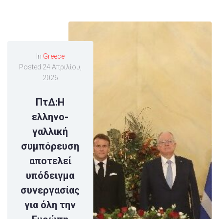
In
Greece
Posted
24 Απριλίου,
2026
ΠτΔ:Η
ελληνο-
γαλλική
συμπόρευση
αποτελεί
υπόδειγμα
συνεργασίας
για όλη την