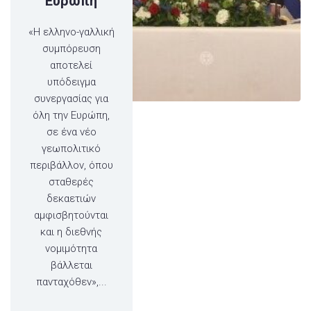
Ευρώπη
«Η ελληνο-γαλλική
συμπόρευση
αποτελεί
υπόδειγμα
συνεργασίας για
όλη την Ευρώπη,
σε ένα νέο
γεωπολιτικό
περιβάλλον, όπου
σταθερές
δεκαετιών
αμφισβητούνται
και η διεθνής
νομιμότητα
βάλλεται
πανταχόθεν»,...