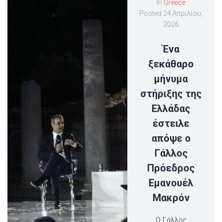
In
Greece
Posted
24 Απριλίου,
2026
Ένα
ξεκάθαρο
μήνυμα
στήριξης της
Ελλάδας
έστειλε
απόψε ο
Γάλλος
Πρόεδρος
Εμανουέλ
Μακρόν
Ο Γάλλος