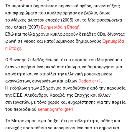
Το περιοδικό δημοσίευσε σημαντικά άρθρα, συνεντεύξεις
και αφιερώματα που κυκλοφόρησαν σε βιβλία, όπως
το
Μάγκες αλήστου εποχής
(2005) και το
Μια φυσαρμόνικα
που κλαίει
(2007)
Εφημερίδα η Εποχή
.
Εδώ και πολλά χρόνια κυκλοφορούν δεκάδες CDs, δίνοντας
φωνή σε νέους και καταξιωμένους δημιουργούς
Εφημερίδα
η Εποχή
.
Ο Θανάσης Συλιβός θεωρεί ότι ο σκοπός του Μετρονόμου
ήταν να αφήσει ένα μικρό αποτύπωμα, να δημιουργήσει μια
κοινότητα και να στηρίξει την ελληνική μουσική μέσω
αναγνώστων, συνεργάτων και φίλων
Ogdoo.gr
+1
.
Η εκδήλωση των 25 χρόνιας συνοδεύτηκε από την παρουσία
της Ε.Σ.Ε. Αλέξανδρου Κακαβά, της Εποχής και άλλων
συνεργατών, με τόνο χαράς και ευχαρίστησης για την πορεία
του περιοδικού
senariografoi.gr
+1
.
Το Μετρονόμος έχει δείξει ότι μεταβλητότητα, πάθος και
συνεχής προσπάθεια να παραμείνει ένα από τα σημαντικά