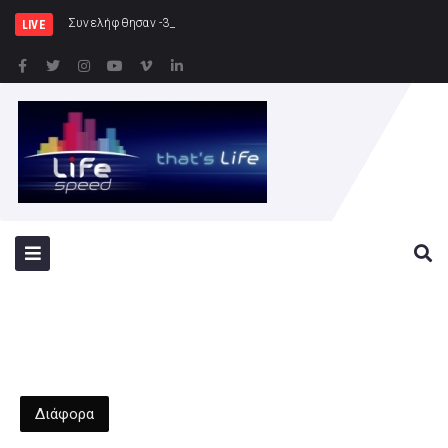
Συνελήφθησαν -3- άτομα για καλλιέργεια
LIVE
Διάφορα