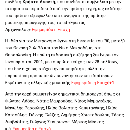
συνθέτη
Χρήστο Λεοντή
, που συνδέεται συμβολικά με την
ιστορία του περιοδικού από την πρώτη στιγμή, ως εκδότης
του πρώτου εξωφύλλου και συνεργάτη της πρώτης
μουσικής παραγωγής του, το cd «Έρωτας
Αρχάγγελος»
Εφημερίδα η Εποχή
.
Η ιδέα για τον Μετρονόμο έγινε στη δεκαετία του ’90, μεταξύ
του Θανάση Συλιβό και τον Νίκο Μακροδήμο, στη
Θεσσαλονίκη. Η πρώτη εκδοσιακή συζήτηση ξεκίνησε τον
Ιανουάριο του 2001, με το πρώτο τεύχος των 28 σελίδων,
που δεν είχε ως στόχο την επικαιρότητα, αλλά την
παρουσίαση προσωπικών συναντήσεων και ιδιαίτερων
θεμάτων της ελληνικής μουσικής
Εφημερίδα η Εποχή
+1
.
Από την αρχή συμμετείχαν σημαντικοί δημιουργοί όπως οι
Φώντας Λάδης, Νότης Μαυρουδής, Νίκος Μαμαγκάκης,
Μανώλης Ρασούλης, Ηλίας Βολιότης-Καπετανάκης, Ηλίας
Κατσούλης, Γιάννης Γλέζος, Δημήτρης Χριστοδούλου, Τάσος
Λειβαδίτης, Γιώργος Σταυριανός, Μάρκος Μέσκος
κ.ά.
Εφημερίδα η Εποχή
.