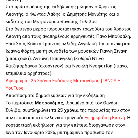
Στο πρώτο μέρος της εκδήλωσης μίλησαν ο Χρήστος
Λεοντής, ο Φώντας Λάδης, ο Δημήτρης Μανιάτης και ο
εκδότης του Μετρονόμου Θανάσης Συλιβός.
Στο δεύτερο μέρος παρουσιάστηκαν τραγούδια του Χρήστου
Λεοντή από τους αγαπημένους ερμηνευτές Πάνο Μπούσαλη,
Ηρώ Σαΐα, Κώστα Τριανταφυλλίδη, Αγγελική Τουμπανάκη και
Ιωάννα Φόρτη, με τη συνοδεία των μουσικών Γιάννη Σινάνη
(μπουζούκι), Αντώνη Παπαγγελή (κιθάρα) Ντίνο
Χατζηιορδάνου (ακορντεον) και Νεοκλή Νεοφυτίδη (πιάνο,
επιμέλεια ορχήστρας).
Αφιέρωμα | 25 Χρόνια Εκδόσεις Μετρονόμος | IANOS –
YouTube
Αποσπάσματα δημοσιεύσεων για την εκδήλωση:
Το περιοδικό
Μετρονόμος
, ιδρυμένο από τον Θανάση
Συλιβό, συμπληρώνει τα
25 χρόνια
της παρουσίας του στον
πολιτισμό και στο ελληνικό τραγούδι
Εφημερίδα η Εποχή
. Η
εορταστιακή εκδήλωση για την επέτεια διοργάνωσε στον
Ιανό τον Ιανουάριο 2026, με τιμώμενο πρόσωπο τον