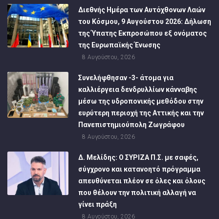
Διεθνής Ημέρα των Αυτόχθονων Λαών
του Κόσμου, 9 Αυγούστου 2026: Δήλωση
της Ύπατης Εκπροσώπου εξ ονόματος
της Ευρωπαϊκής Ένωσης
8 Αυγούστου, 2026
Συνελήφθησαν -3- άτομα για
καλλιέργεια δενδρυλλίων κάνναβης
μέσω της υδροπονικής μεθόδου στην
ευρύτερη περιοχή της Αττικής και την
Πανεπιστημιούπολη Ζωγράφου
8 Αυγούστου, 2026
Δ. Μελίδης: Ο ΣΥΡΙΖΑ Π.Σ. με σαφές,
σύγχρονο και κατανοητό πρόγραμμα
απευθύνεται πλέον σε όλες και όλους
που θέλουν την πολιτική αλλαγή να
γίνει πράξη
8 Αυγούστου, 2026