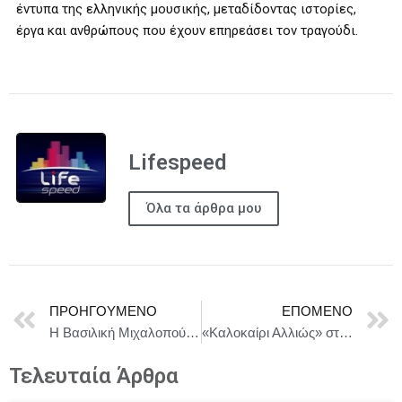
έντυπα της ελληνικής μουσικής, μεταδίδοντας ιστορίες,
έργα και ανθρώπους που έχουν επηρεάσει τον τραγούδι.
Lifespeed
Όλα τα άρθρα μου
ΠΡΟΗΓΟΎΜΕΝΟ
ΕΠΌΜΕΝΟ
Η Βασιλική Μιχαλοπούλου στο Foyer Salon στο Δημοτικό Θέατρο Πειραιά Σάββατο 23 Μαΐου
«Καλοκαίρι Αλλιώς» στην Ταράτσα του Λαμπέτη – Η Ήρα Κατσούδα την Πέμπτη 4 Ιουνίου κ’ Μουσική κρουαζιέρα με τον Βαγγέλης Γερμανός & Σαλίνα Γαβαλά Σάββατο 6 Ιουνίου
Τελευταία Άρθρα