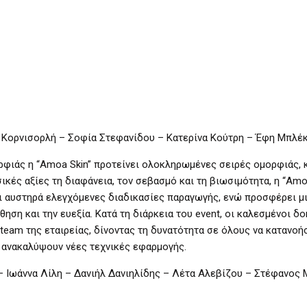
 Κορνισορλή – Σοφία Στεφανίδου – Κατερίνα Κούτρη – Έφη Μπλέ
ρφιάς η “Amoa Skin” προτείνει ολοκληρωμένες σειρές ομορφιάς, 
σικές αξίες τη διαφάνεια, τον σεβασμό και τη βιωσιμότητα, η “Amo
ι αυστηρά ελεγχόμενες διαδικασίες παραγωγής, ενώ προσφέρει μ
ηση και την ευεξία. Kατά τη διάρκεια του event, οι καλεσμένοι δο
t team της εταιρείας, δίνοντας τη δυνατότητα σε όλους να κατανοή
α ανακαλύψουν νέες τεχνικές εφαρμογής.
 Ιωάννα Λίλη – Δανιήλ Δανιηλίδης – Λέτα Αλεβίζου – Στέφανος 