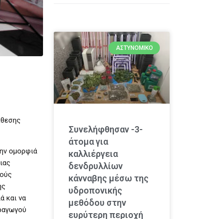
ΑΣΤΥΝΟΜΙΚΌ
κθεσης
Συνελήφθησαν -3-
άτομα για
την ομορφιά
καλλιέργεια
ιας
δενδρυλλίων
τούς
κάνναβης μέσω της
ης
υδροπονικής
ά και να
μεθόδου στην
αραγωγού
ευρύτερη περιοχή