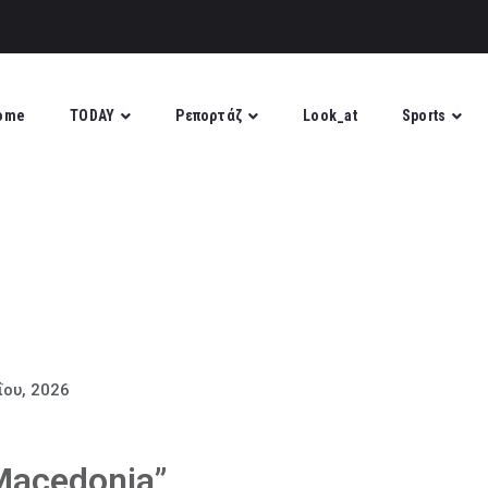
ome
TODAY
Ρεπορτάζ
Look_at
Sports
ΐου, 2026
Macedonia”