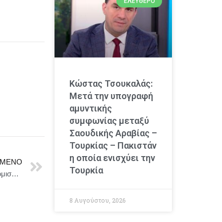
ΕΛΕΎΘΕΡΟ
Κώστας Τσουκαλάς:
Μετά την υπογραφή
αμυντικής
συμφωνίας μεταξύ
Σαουδικής Αραβίας –
Τουρκίας – Πακιστάν
η οποία ενισχύει την
ΜΕΝΟ
Τουρκία
Το δολάριο, η τουρκική λίρα και ο νέος παγκόσμιος νομισματικός πόλεμος
8 Αυγούστου, 2026