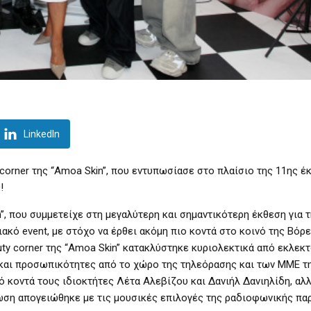
LinkedIn
 corner της “Amoa Skin”, που εντυπωσίασε στο πλαίσιο της 11ης έ
!
, που συμμετείχε στη μεγαλύτερη και σημαντικότερη έκθεση για 
ακό event, με στόχο να έρθει ακόμη πιο κοντά στο κοινό της Βόρε
uty corner της “Amoa Skin” κατακλύστηκε κυριολεκτικά από εκλεκ
λά και προσωπικότητες από το χώρο της τηλεόρασης και των ΜΜΕ τ
ό κοντά τους ιδιοκτήτες Λέτα Αλεβίζου και Δανιήλ Δανιηλίδη, αλλ
λωση απογειώθηκε με τις μουσικές επιλογές της ραδιοφωνικής π