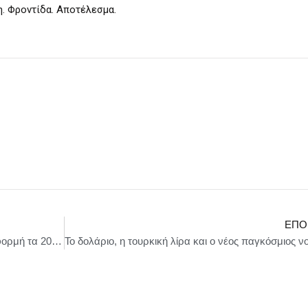
η. Φροντίδα. Αποτέλεσμα.
ΕΠΌ
Μεγαλειώδης εκδήλωση στο Μεσολόγγι με αφορμή τα 200 χρόνια από την Ιστορική Έξοδο .