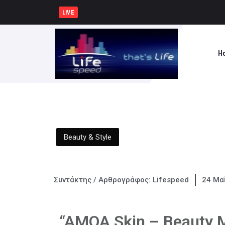
Συνελήφθησαν -3- άτομα για καλ
LIVE
H
Beauty & Style
Συντάκτης / Αρθρογράφος:
Lifespeed
24 Μα
“AMOA Skin – Beauty 