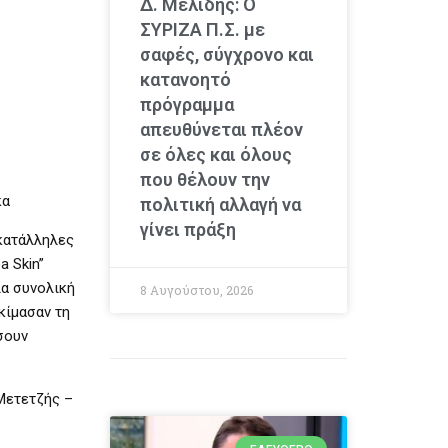
Δ. Μελίδης: Ο
ΣΥΡΙΖΑ Π.Σ. με
σαφές, σύγχρονο και
κατανοητό
πρόγραμμα
απευθύνεται πλέον
σε όλες και όλους
που θέλουν την
κα
πολιτική αλλαγή να
γίνει πράξη
κατάλληλες
a Skin”
ια συνολική
8 Αυγούστου, 2026
κίμασαν τη
σουν
Μετετζής –