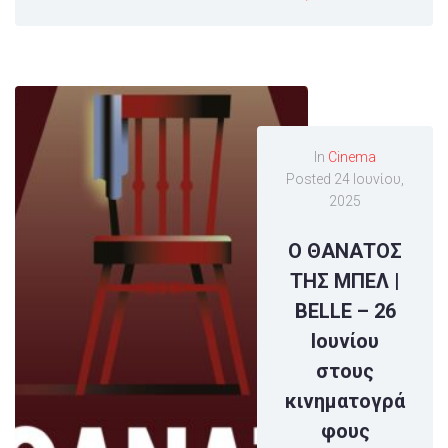
In
Cinema
Posted
24 Ιουνίου,
2025
Ο ΘΑΝΑΤΟΣ
ΤΗΣ ΜΠΕΛ |
BELLE – 26
Ιουνίου
στους
κινηματογρά
φους