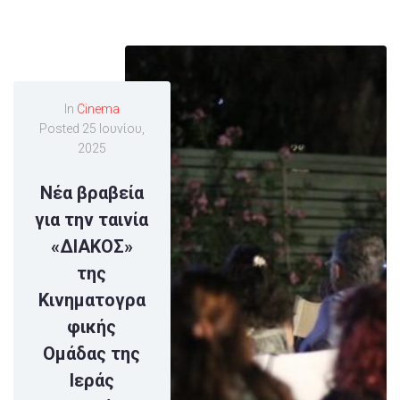
In
Cinema
Posted
25 Ιουνίου,
2025
Νέα βραβεία
για την ταινία
«ΔΙΑΚΟΣ»
της
Κινηματογρα
φικής
Ομάδας της
Ιεράς