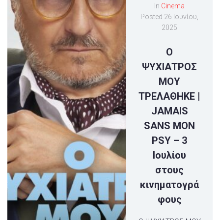
In
Cinema
Posted
26 Ιουνίου,
2025
Ο
ΨΥΧΙΑΤΡΟΣ
ΜΟΥ
ΤΡΕΛΑΘΗΚΕ |
JAMAIS
SANS MON
PSY – 3
Ιουλίου
στους
κινηματογρά
φους