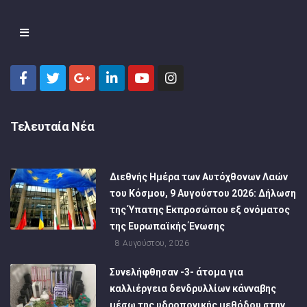
Τελευταία Νέα
Διεθνής Ημέρα των Αυτόχθονων Λαών
του Κόσμου, 9 Αυγούστου 2026: Δήλωση
της Ύπατης Εκπροσώπου εξ ονόματος
της Ευρωπαϊκής Ένωσης
8 Αυγούστου, 2026
Συνελήφθησαν -3- άτομα για
καλλιέργεια δενδρυλλίων κάνναβης
μέσω της υδροπονικής μεθόδου στην