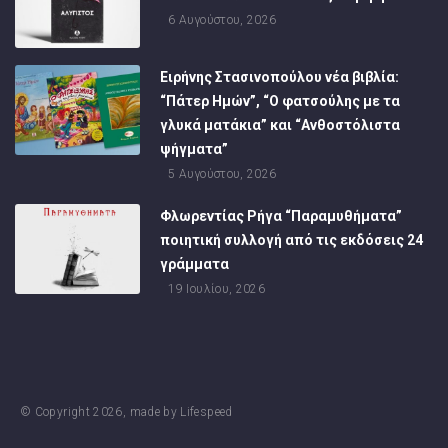
6 Αυγούστου, 2026
Ειρήνης Στασινοπούλου νέα βιβλία:
“Πάτερ Ημών”, “Ο φατσούλης με τα
γλυκά ματάκια” και “Ανθοστόλιστα
ψήγματα”
5 Αυγούστου, 2026
Φλωρεντίας Ρήγα “Παραμυθήματα”
ποιητική συλλογή από τις εκδόσεις 24
γράμματα
19 Ιουλίου, 2026
© Copyright
2026
, made by
Lifespeed