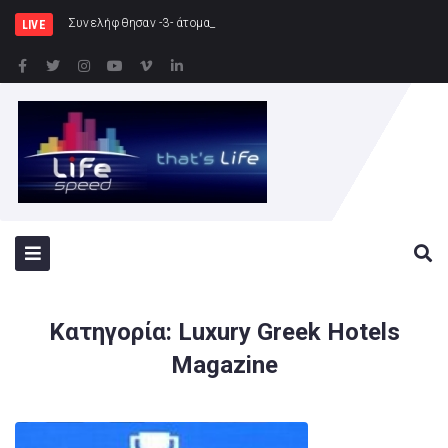
Συνελήφθησαν -3- άτομα για καλλιέργεια δενδρυλλ
LIVE
Κατηγορία:
Luxury Greek Hotels
Magazine