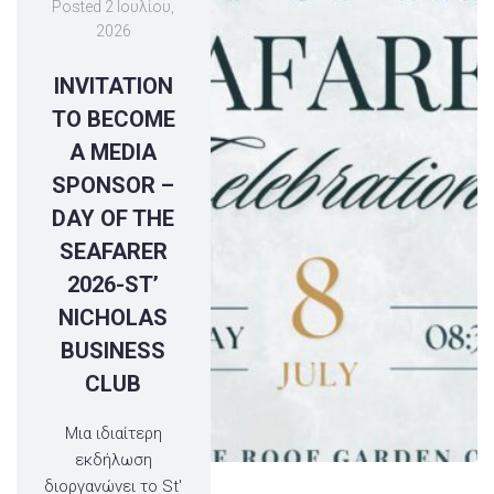
Posted
2 Ιουλίου,
2026
INVITATION
TO BECOME
A MEDIA
SPONSOR –
DAY OF THE
SEAFARER
2026-ST’
NICHOLAS
BUSINESS
CLUB
Μια ιδιαίτερη
εκδήλωση
διοργανώνει το St'