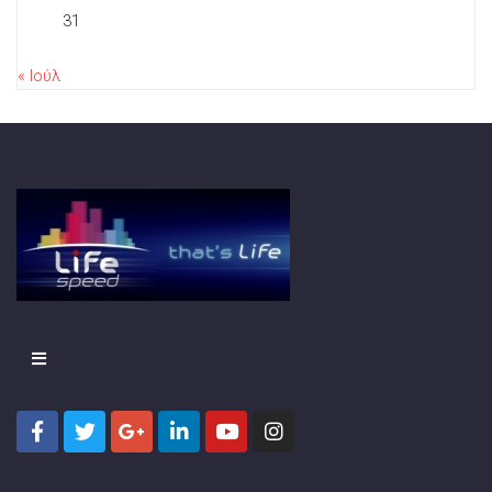
31
« Ιούλ