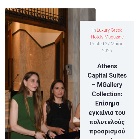
In
Luxury Greek
Hotels Magazine
Posted
27 Μαΐου,
2025
Athens
Capital Suites
– MGallery
Collection:
Επίσημα
εγκαίνια του
πολυτελούς
προορισμού