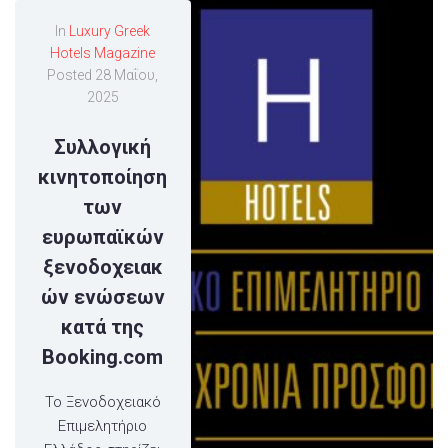
In
Luxury Greek
Hotels Magazine
Posted
28 Μαΐου,
2025
Συλλογική
κινητοποίηση
των
ευρωπαϊκών
ξενοδοχειακ
ών ενώσεων
κατά της
Booking.com
Το Ξενοδοχειακό
Επιμελητήριο