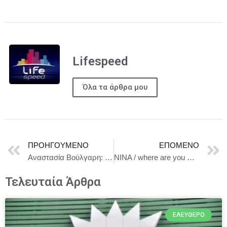
Lifespeed
Όλα τα άρθρα μου
ΠΡΟΗΓΟΎΜΕΝΟ
ΕΠΌΜΕΝΟ
Αναστασία Βούλγαρη: Παράσταση με τραγούδια του Μίκη Θεοδωράκη Αργ. Καπαρού, Στ. Ξένος, Αρ.Παπαδανιήλ (Μπαράκι Διδότου 18/5, 20.30)
NINA / where are you my de@r? της Ειρήνης Φαναριώτη – Από την Τετάρτη 7 Μαΐου στο Θέατρο ΑΡΓΩ για 6 μόνο παραστάσεις
Τελευταία Άρθρα
ΕΛΕΎΘΕΡΟ