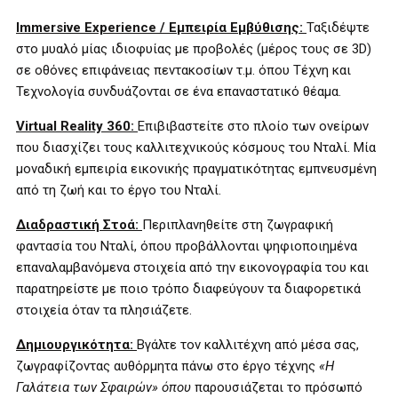
Immersive
Experience
/ Εμπειρία Εμβύθισης:
Ταξιδέψτε
στο μυαλό μίας ιδιοφυίας με προβολές (μέρος τους σε 3
D
)
σε οθόνες επιφάνειας πεντακοσίων τ.μ. όπου Τέχνη και
Τεχνολογία συνδυάζονται σε ένα επαναστατικό θέαμα.
Virtual
Reality
360:
Επιβιβαστείτε στο πλοίο των ονείρων
που διασχίζει τους καλλιτεχνικούς κόσμους του Νταλί. Μία
μοναδική εμπειρία εικονικής πραγματικότητας εμπνευσμένη
από τη ζωή και το έργο του Νταλί.
Διαδραστική Στοά:
Περιπλανηθείτε στη ζωγραφική
φαντασία του Νταλί, όπου προβάλλονται ψηφιοποιημένα
επαναλαμβανόμενα στοιχεία από την εικονογραφία του και
παρατηρείστε με ποιο τρόπο διαφεύγουν τα διαφορετικά
στοιχεία όταν τα πλησιάζετε.
Δημιουργικότητα:
Βγάλτε τον καλλιτέχνη από μέσα σας,
ζωγραφίζοντας αυθόρμητα πάνω στο έργο τέχνης
«Η
Γαλάτεια των Σφαιρών» όπου
παρουσιάζεται το πρόσωπό