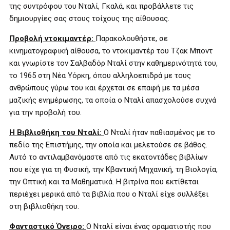
της συντρόφου του Νταλί, Γκαλά, και προβάλλετε τις
δημιουργίες σας στους τοίχους της αίθουσας.
Προβολή ντοκιμαντέρ:
Παρακολουθήστε, σε
κινηματογραφική αίθουσα, το ντοκιμαντέρ του Τζακ Μποντ
και γνωρίστε τον Σαλβαδόρ Νταλί στην καθημερινότητά του,
το 1965 στη Νέα Υόρκη, όπου αλληλοεπιδρά με τους
ανθρώπους γύρω του και έρχεται σε επαφή με τα μέσα
μαζικής ενημέρωσης, τα οποία ο Νταλί απασχολούσε συχνά
για την προβολή του.
Η Βιβλιοθήκη του Νταλί:
Ο Νταλί ήταν παθιασμένος με το
πεδίο της Επιστήμης, την οποία και μελετούσε σε βάθος.
Αυτό το αντιλαμβανόμαστε από τις εκατοντάδες βιβλίων
που είχε για τη Φυσική, την Κβαντική Μηχανική, τη Βιολογία,
την Οπτική και τα Μαθηματικά. Η βιτρίνα που εκτίθεται
περιέχει μερικά από τα βιβλία που ο Νταλί είχε συλλέξει
στη βιβλιοθήκη του.
Φανταστικό Όνειρο:
Ο Νταλί είναι ένας οραματιστής που