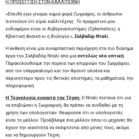
Η ΠΡΟΣΕΓΓΙΣΗ ΣΤΟΝ ΚΑΛΛΙΤΕΧΝΗ
«Επειδή εγώ γίνομαι καμιά φορά ζωγράφος, οι άνθρωποι
πιστεύουν ότι είμαι καλλιτέχνης. Το πραγματικό μου
ενδιαφέρον είναι οι Κυβερνοεπιστήμες (
Cybernetics
), η
Κβαντική Φυσική κι η Βιολογία.»,
Σαλβαδόρ Νταλί.
Η έκθεση είναι μία συναρπαστική περιήγηση στα πιο διάσημα
έργα του Σαλβαδόρ Νταλί από μια
εντελώς νέα οπτική
.
Παρακολουθούμε την πορεία των επιρροών του ζωγράφου,
από τον υπερρεαλισμό και τον Φρόυντ ολοένα και
περισσότερο προς τις θετικές επιστήμες, τα μαθηματικά, την
πληροφορική:
Η Τεχνολογία συναντά την Τέχνη:
Ο Νταλί πίστευε ότι για
να επιβιώσει η ζωγραφική, θα πρέπει να συνδεθεί με τη
χρήση των υπολογιστών. Θεωρούσε ότι οι υπολογιστές
είναι το μέλλον. Προέβλεψε ένα μέλλον όπου οι μηχανές θα
έχουν την ικανότητα να σκέφτονται από μόνες τους, ακόμα
και να δημιουργούν Τέχνη.