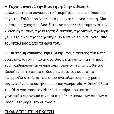
Η Τέχνη συναντά την Επιστήμη:
Στην έκθεση θα
απολαύσετε μία συναρπαστική περιήγηση στα πιο διάσημα
έργα του Σαλβαδόρ Νταλί από μια εντελώς νέα οπτική. Μια
εμπειρία αιχμής που βασίζεται σε παράλληλα σύμπαντα, την
κβαντική φυσική, την τέταρτη διάσταση, την οπτική, την ιερή
γεωμετρία και την αλληλουχία DNA όπως ερμηνεύονται από
τον Νταλί μέσα από τα έργα του.
Η Επιστήμη συναντά την Πίστη:
Στους πίνακες του Νταλί
συμφιλιώνονται η πίστη στο Θεό με την επιστήμη. Η χρυσή
τομή καθιερώνει τη γεωμετρική τελειότητα, το αισθητικό
ιδεώδες με το οποίο ο Θεός έφτιαξε τον κόσμο. Το
εφαρμόζει στα έργα του, όπου ανακαλύπτουμε σχήματα
οργανωμένα υπό αυτήν τη μυστική γεωμετρία.
Η διπλή έλικα
του
DNA
γοητεύει τον Νταλί. Η σπείρα που μεταφέρει
γενετική κληρονομιά είναι οι καμπύλες μέσω των οποίων ο
Θεός μεταφέρει την αθανασία.
ΤΙ ΘΑ ΔΕΙΤΕ ΣΤΗΝ ΕΚΘΕΣΗ