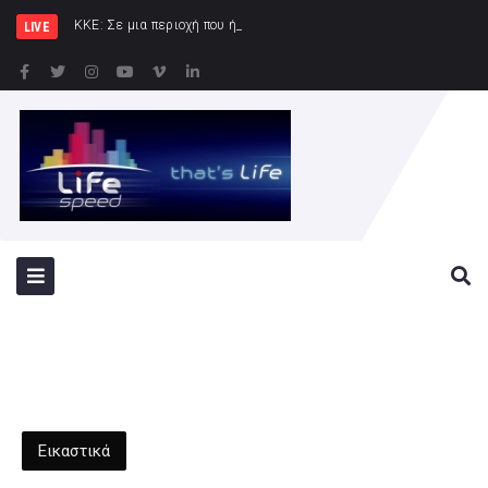
ΚΚΕ: Σε μια περιοχή που ήδη φλέγεται το «αμυντικό»
LIVE
Εικαστικά