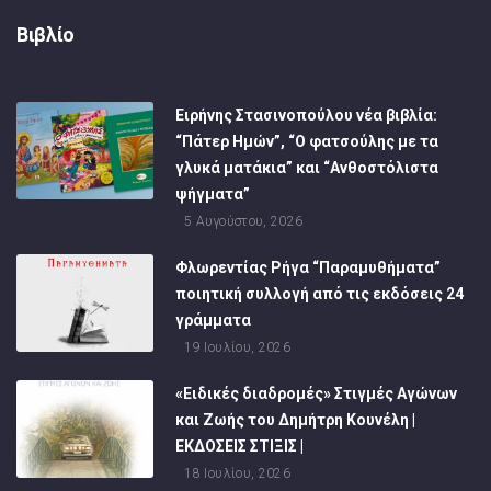
Βιβλίο
Ειρήνης Στασινοπούλου νέα βιβλία:
“Πάτερ Ημών”, “Ο φατσούλης με τα
γλυκά ματάκια” και “Ανθοστόλιστα
ψήγματα”
5 Αυγούστου, 2026
Φλωρεντίας Ρήγα “Παραμυθήματα”
ποιητική συλλογή από τις εκδόσεις 24
γράμματα
19 Ιουλίου, 2026
«Ειδικές διαδρομές» Στιγμές Αγώνων
και Ζωής του Δημήτρη Κουνέλη |
ΕΚΔΟΣΕΙΣ ΣΤΙΞΙΣ |
18 Ιουλίου, 2026