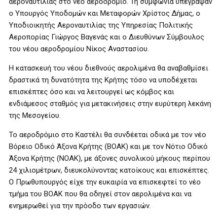
αεροναυτιλίας στο νέο αεροδρόμιο. Τη συμφωνία υπέγραψαν
ο Υπουργός Υποδομών και Μεταφορών Χρίστος Δήμας, ο
Υποδιοικητής Αεροναυτιλίας της Υπηρεσίας Πολιτικής
Αεροπορίας Γιώργος Βαγενάς και ο Διευθύνων Σύμβουλος
του νέου αεροδρομίου Νίκος Αναστασίου.
Η κατασκευή του νέου διεθνούς αερολιμένα θα αναβαθμίσει
δραστικά τη δυνατότητα της Κρήτης τόσο να υποδέχεται
επισκέπτες όσο και να λειτουργεί ως κόμβος και
ενδιάμεσος σταθμός για μετακινήσεις στην ευρύτερη λεκάνη
της Μεσογείου.
Το αεροδρόμιο στο Καστέλι θα συνδέεται οδικά με τον νέο
Βόρειο Οδικό Άξονα Κρήτης (ΒΟΑΚ) και με τον Νότιο Οδικό
Άξονα Κρήτης (ΝΟΑΚ), με άξονες συνολικού μήκους περίπου
24 χιλιομέτρων, διευκολύνοντας κατοίκους και επισκέπτες.
Ο Πρωθυπουργός είχε την ευκαιρία να επισκεφτεί το νέο
τμήμα του ΒΟΑΚ που θα οδηγεί στον αερολιμένα και να
ενημερωθεί για την πρόοδο των εργασιών.