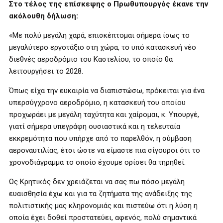
Στο τέλος της επίσκεψης ο Πρωθυπουργός έκανε την
ακόλουθη δήλωση:
«Με πολύ μεγάλη χαρά, επισκέπτομαι σήμερα ίσως το
μεγαλύτερο εργοτάξιο στη χώρα, το υπό κατασκευή νέο
διεθνές αεροδρόμιο του Καστελίου, το οποίο θα
λειτουργήσει το 2028.
Όπως είχα την ευκαιρία να διαπιστώσω, πρόκειται για ένα
υπερσύγχρονο αεροδρόμιο, η κατασκευή του οποίου
προχωράει με μεγάλη ταχύτητα και χαίρομαι, κ. Υπουργέ,
γιατί σήμερα υπεγράφη ουσιαστικά και η τελευταία
εκκρεμότητα που υπήρχε από το παρελθόν, η σύμβαση
αεροναυτιλίας, έτσι ώστε να είμαστε πια σίγουροι ότι το
χρονοδιάγραμμα το οποίο έχουμε ορίσει θα τηρηθεί.
Ως Κρητικός δεν χρειάζεται να σας πω πόσο μεγάλη
ευαισθησία έχω και για τα ζητήματα της ανάδειξης της
πολιτιστικής μας κληρονομιάς και πιστεύω ότι η λύση η
οποία έχει δοθεί προστατεύει, αφενός, πολύ σημαντικά