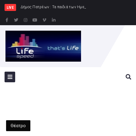
Δήμος Πατρέων : Τα παιδιά των Ημερήσιων Παιδικών Κατασκηνώσ
LIVE
Θέατρο