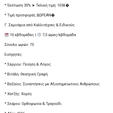
* Έκπτωση 30% ➤ Τελική τιμή: 105€�
* Τιμή προσφοράς ΔΩΡΕΑΝ�
Γ. Σεμινάρια από Καλλιτέχνες & Ειδικούς
10 εβδομάδες |
7,5 ώρες/εβδομάδα
Σύνολο ωρών: 75
Εισηγητές:
* Σέργιου: Ποίηση & Λόγος
* Βιτάλη: Θεατρική Γραφή
* Βαζαίος: Συναντήσεις με Αξιοσημείωτους Ανθρώπους
* Χατζής: Χορός
* Σκάρου: Ορθοφωνία & Τραγούδι