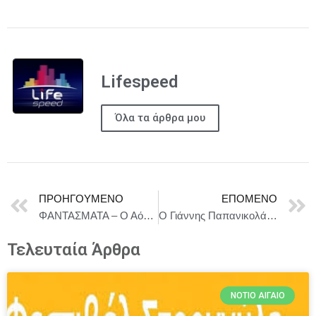
Lifespeed
Όλα τα άρθρα μου
ΠΡΟΗΓΟΎΜΕΝΟ
ΕΠΌΜΕΝΟ
ΦΑΝΤΑΣΜΑΤΑ – Ο Αόρατος Κόσμος του Ελληνικού Κινηματογράφου | Ξεκινάνε οι προβολές στο ΑΣΤΟΡ 24-30/04
Ο Γιάννης Παπανικολάου στη Σφίγγα. Μαζί του η Γιώτα Βόκαλη. Σάββατο 26 Απριλίου
Τελευταία Άρθρα
ΝΌΤΙΟ ΑΙΓΑΊΟ