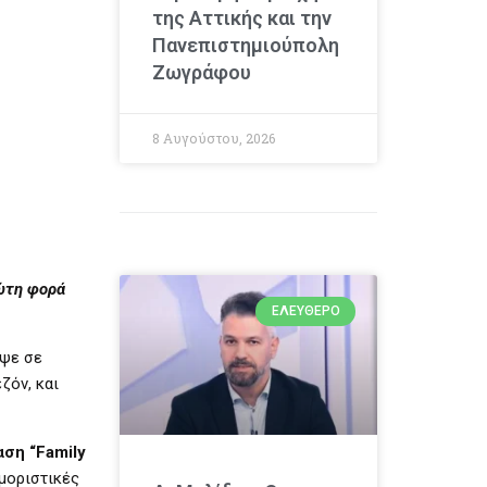
της Αττικής και την
Πανεπιστημιούπολη
Ζωγράφου
8 Αυγούστου, 2026
ρώτη φορά
ΕΛΕΎΘΕΡΟ
εψε σε
ζόν, και
αση
“Family
υμοριστικές