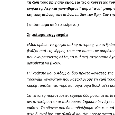
τη ζωή τους πριν από εμάς. Για τις οικογένειές το
ενήλικες. Λες και γεννήθηκαν ‘’ μαμά ‘’ και ΄΄μπαμ
εις τους αιώνας των αιώνων… Σαν τον Άρη. Σαν την
( απόσπασμα από το κείμενο )
Σημείωμα συγγραφέα
«Μου αρέσει να γράφω απλές ιστορίες, για ανθρώπ
βγάζει από τις νόρμες τους και σπάει τον μικρόκοσμ
που ονειρεύονταν, αλλά μια φυλακή, στην οποία έχ
αρνούνται να βγουν.
Η Γκράτσια και ο Αδάμ, οι δύο πρωταγωνιστές της
τσουνάμι γεγονότων που κατακλύζουν τη ζωή τους.
καράβι μπάζει πια νερά και σιγά, σιγά βουλιάζει κ
Σε τέτοιες περιστάσεις, έχουμε δύο μονοπάτια. Εί
αντιστεκόμαστε και παλεύουμε. Σημασία δεν έχει τ
καθετί. Το σθένος που θα υποδείξουμε. Και φυσικά
στις δυσκολίες, την αληθινή και άνευ όρων αγάπη.»