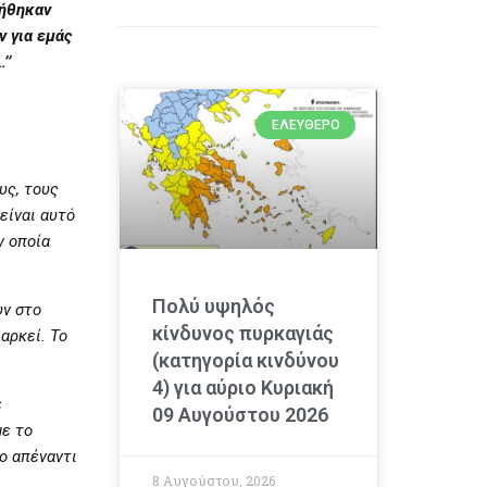
νήθηκαν
ν για εμάς
’’
ΕΛΕΎΘΕΡΟ
υς, τους
 είναι αυτό
ν οποία
Πολύ υψηλός
υν στο
κίνδυνος πυρκαγιάς
αρκεί. Το
(κατηγορία κινδύνου
4) για αύριο Κυριακή
ε
09 Αυγούστου 2026
με το
ο απέναντι
8 Αυγούστου, 2026