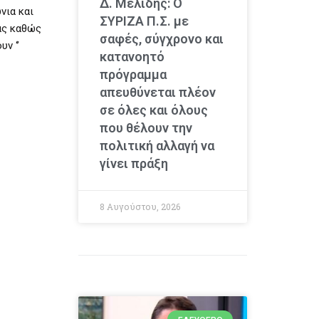
Δ. Μελίδης: Ο
νια και
ΣΥΡΙΖΑ Π.Σ. με
ας καθώς
σαφές, σύγχρονο και
ν ‘’
κατανοητό
πρόγραμμα
απευθύνεται πλέον
σε όλες και όλους
που θέλουν την
πολιτική αλλαγή να
γίνει πράξη
8 Αυγούστου, 2026