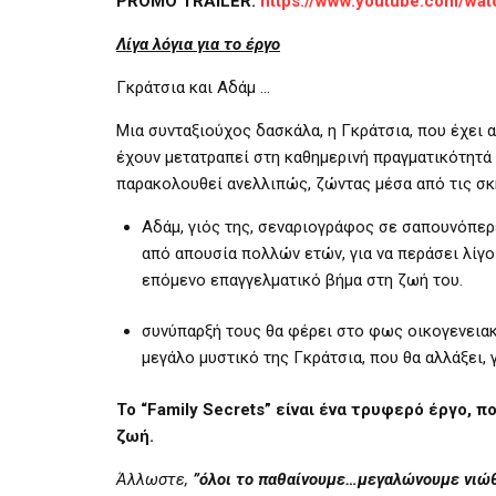
PROMO TRAILER:
https://www.youtube.com/w
Λίγα λόγια για το έργο
Γκράτσια και Αδάμ …
Μια συνταξιούχος δασκάλα, η Γκράτσια, που έχει 
έχουν μετατραπεί στη καθημερινή πραγματικότητά τ
παρακολουθεί ανελλιπώς, ζώντας μέσα από τις σκη
Αδάμ, γιός της, σεναριογράφος σε σαπουνόπερ
από απουσία πολλών ετών, για να περάσει λίγο
επόμενο επαγγελματικό βήμα στη ζωή του.
συνύπαρξή τους θα φέρει στο φως οικογενεια
μεγάλο μυστικό της Γκράτσια, που θα αλλάξει, γ
Το
“Family Secrets” είναι
ένα τρυφερό έργο, πο
ζωή.
Άλλωστε,
”όλοι το παθαίνουμε…μεγαλώνουμε νιώθο