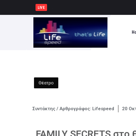
Συνελήφθησαν -3- άτομα για κ
LIVE
H
Θέατρο
Συντάκτης / Αρθρογράφος:
Lifespeed
20 Οκ
FAMILY SECRETS στο 