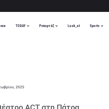
ome
TODAY
Ρεπορτάζ
Look_at
Sports
τωβρίου, 2025
θέατρο ACT στη Πάτρα