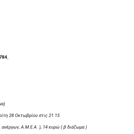
784
μα)
ρίτη 28 Οκτωβρίου στις 21:15
 ανέργων, Α.Μ.Ε.Α. ), 14 ευρώ ( β διάζωμα )