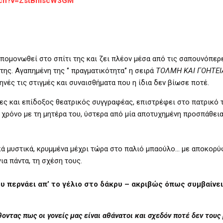
atch?v=ZstBmscW3GM
απομονωθεί στο σπίτι της και ζει πλέον μέσα από τις σαπουνόπερ
ης. Αγαπημένη της ‘’ πραγματικότητα‘’ η σειρά
ΤΟΛΜΗ ΚΑΙ ΓΟΗΤΕΙ
νές τις στιγμές και συναισθήματα που η ίδια δεν βίωσε ποτέ.
ες και επίδοξος θεατρικός συγγραφέας, επιστρέφει στο πατρικό τ
 χρόνο με τη μητέρα του, ύστερα από μία αποτυχημένη προσπάθεια
κά μυστικά, κρυμμένα μέχρι τώρα στο παλιό μπαούλο… με αποκορ
ια πάντα, τη σχέση τους.
υ περνάει απ’ το γέλιο στο δάκρυ – ακριβώς όπως συμβαίνει
ντας πως οι γονείς μας είναι αθάνατοι και σχεδόν ποτέ δεν τους