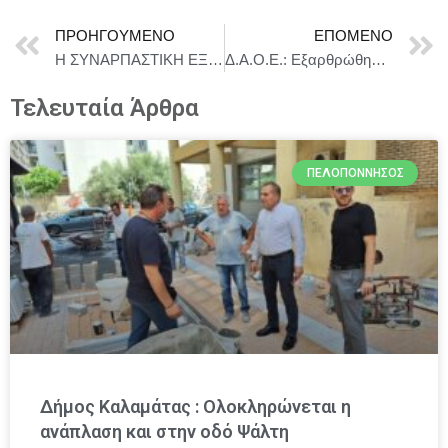
ΠΡΟΗΓΟΎΜΕΝΟ
ΕΠΌΜΕΝΟ
Η ΣΥΝΑΡΠΑΣΤΙΚΗ ΕΞΕΓΕΡΣΗ ΤΟΥ ΧΟΥΛΙΟ ΤΟΓΚΑ του Suyako | Σκην. Βασίλης Μαγουλιώτης | Θέατρο Προσκήνιο | Από 10 Νοεμβρίου
Δ.Α.Ο.Ε.: Εξαρθρώθηκε εγκληματική οργάνωση που διέπραττε κλοπές και απάτες σε οικίες ηλικιωμένων
Τελευταία Άρθρα
ΠΕΛΟΠΌΝΝΗΣΟΣ
Δήμος Καλαμάτας : Ολοκληρώνεται η
ανάπλαση και στην οδό Ψάλτη