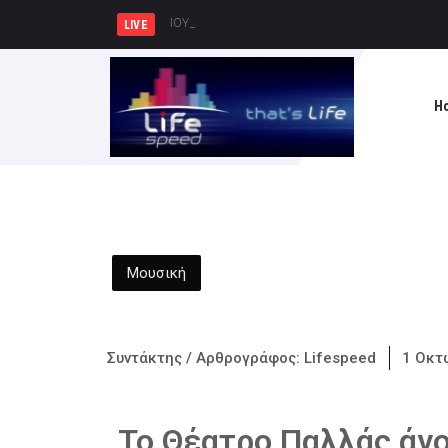
ΙΟΥΛΙΟΣ ΒΕΡΝ 200: Η Συναρπασ
LIVE
H
Μουσική
Συντάκτης / Αρθρογράφος:
Lifespeed
1 Οκτ
To Θέατρο Παλλάς άνο