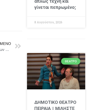
απλώς τέχνη και
γίνεται πεπρωμένο;
8 Αυγούστου, 2026
ΜΕΝΟ
«Ούτε μπρος ούτε πίσω» | Η νέα σατιρική κωμωδία των Θανάση Παπαθανασίου και Μιχάλη Ρέππα για την παράνοια της καθημερινότητας
ΘΈΑΤΡΟ
ΔΗΜΟΤΙΚΟ ΘΕΑΤΡΟ
ΠΕΙΡΑΙΑ || ΜΙΛΗΣΤΕ