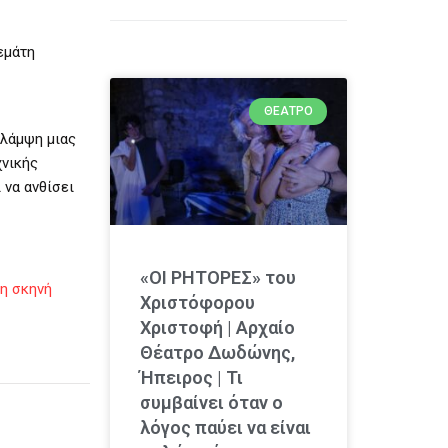
εμάτη
ΘΈΑΤΡΟ
 λάμψη μιας
χνικής
 να ανθίσει
«ΟΙ ΡΗΤΟΡΕΣ» του
 η σκηνή
Χριστόφορου
Χριστοφή | Αρχαίο
Θέατρο Δωδώνης,
Ήπειρος | Τι
συμβαίνει όταν ο
λόγος παύει να είναι