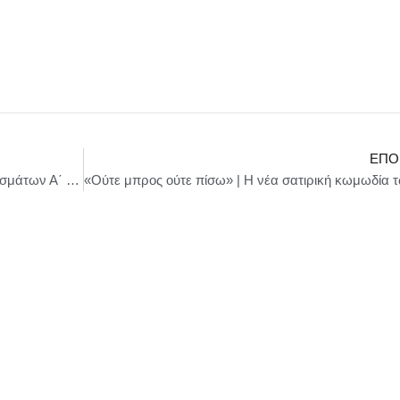
ΕΠΌ
ΟΛΠ Α.Ε.: Παρουσίαση Οικονομικών Αποτελεσμάτων Α΄ Εξαμήνου 2025