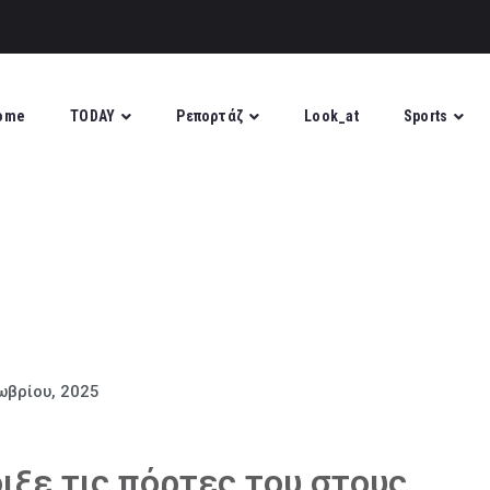
ome
TODAY
Ρεπορτάζ
Look_at
Sports
ωβρίου, 2025
ιξε τις πόρτες του στους