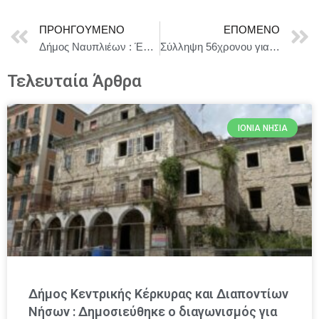
ΠΡΟΗΓΟΎΜΕΝΟ
ΕΠΌΜΕΝΟ
Δήμος Ναυπλιέων : Ένας δήμος με ενσυναίσθηση ευθύνη και αγάπη για τα ζώα.
Σύλληψη 56χρονου για παραβάσεις της νομοθεσίας για την προστασία των αρχαιοτήτων και εν γένει της πολιτιστικής κληρονομιάς
Τελευταία Άρθρα
ΙΌΝΙΑ ΝΗΣΙΆ
Δήμος Κεντρικής Κέρκυρας και Διαποντίων
Νήσων : Δημοσιεύθηκε ο διαγωνισμός για