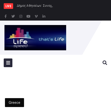
Δήμος Αθηναίων: Συνεχίζονται οι εντατικοί έλεγχοι της
LIVE
Greece