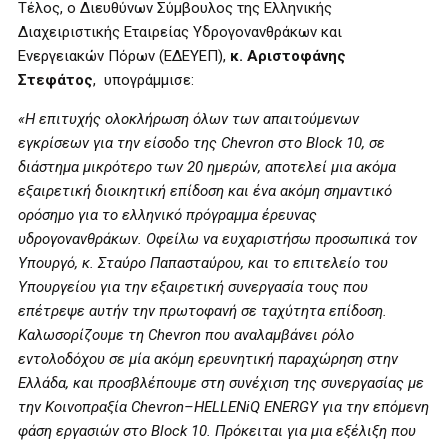
Τέλος, ο Διευθύνων Σύμβουλος της Ελληνικής
Διαχειριστικής Εταιρείας Υδρογονανθράκων και
Ενεργειακών Πόρων (ΕΔΕΥΕΠ),
κ. Αριστοφάνης
Στεφάτος
, υπογράμμισε:
«Η επιτυχής ολοκλήρωση όλων των απαιτούμενων
εγκρίσεων για την είσοδο της
Chevron
στο Block 10, σε
διάστημα μικρότερο των 20 ημερών, αποτελεί μια ακόμα
εξαιρετική διοικητική επίδοση και ένα ακόμη σημαντικό
ορόσημο για το ελληνικό πρόγραμμα έρευνας
υδρογονανθράκων. Οφείλω να ευχαριστήσω προσωπικά τον
Υπουργό, κ. Σταύρο Παπασταύρου, και το επιτελείο του
Υπουργείου για την εξαιρετική συνεργασία τους που
επέτρεψε αυτήν την πρωτοφανή σε ταχύτητα επίδοση.
Καλωσορίζουμε τη
Chevron
που αναλαμβάνει ρόλο
εντολοδόχου σε μία ακόμη ερευνητική παραχώρηση στην
Ελλάδα, και προσβλέπουμε στη συνέχιση της συνεργασίας με
την Κοινοπραξία
Chevron
–
HELLENiQ
ENERGY
για την επόμενη
φάση εργασιών στο Block 10. Πρόκειται για μια εξέλιξη που