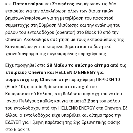
κ.κ.
Παπασταύρου
και
Στεφάτος
ενημέρωσαν τις δύο
εταιρείες για την ολοκλήρωση όλων των διοικητικών
βημάτων/εγκρίσεων για τη μεταβίβαση του ποσοστού
συμμετοχής στη Σύμβαση Μίσθωσης και την ανάληψη του
ρόλου του εντολοδόχου (operator) στο Block 10 από την
Chevron. Ακολούθησε συζήτηση με τους εκπροσώπους της
Κοινοπραξίας για τα επόμενα βήματα και το δυνητικό
χρονοδιάγραμμα της συγκεκριμένης παραχώρησης.
Είχε προηγηθεί στις
28 Μαΐου το επίσημο αίτημα από τις
εταιρείες Chevron και HELLENiQ ENERGY για
συμμετοχή της Chevron
στην παραχώρηση ΠΕΡΙΟΧΗ 10
(Block 10), η οποία βρίσκεται στα ανοιχτά του
Κυπαρισσιακού Κόλπου, στη θαλάσσια περιοχή του νοτίου
Ιονίου Πελάγους καθώς και για τη μεταβίβαση του ρόλου
του εντολοδόχου από την HELLENiQ ENERGY στη Chevron. Εξ
άλλου, o εντολοδόχος είχε υποβάλει και αίτημα προς την
ΕΔΕΥΕΠ για 15μηνη παράταση της 2ης Ερευνητικής Φάσης
στο Block 10.