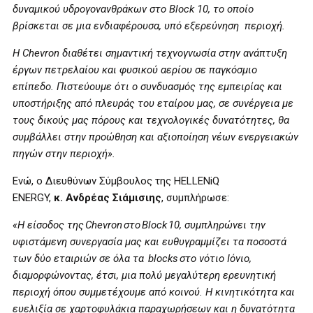
δυναμικού υδρογονανθράκων στο
Block
10, το οποίο
βρίσκεται σε μια ενδιαφέρουσα, υπό εξερεύνηση περιοχή.
Η Chevron διαθέτει σημαντική τεχνογνωσία στην ανάπτυξη
έργων πετρελαίου και φυσικού αερίου σε παγκόσμιο
επίπεδο. Πιστεύουμε ότι ο συνδυασμός της εμπειρίας και
υποστήριξης από πλευράς του εταίρου μας, σε συνέργεια με
τους δικούς μας πόρους και τεχνολογικές δυνατότητες, θα
συμβάλλει στην προώθηση και αξιοποίηση νέων ενεργειακών
πηγών στην περιοχή».
Ενώ, ο Διευθύνων Σύμβουλος της HELLENiQ
ENERGY,
κ.
Ανδρέας Σιάμισιης
, συμπλήρωσε:
«Η είσοδος της
Chevron
στο
Block
10, συμπληρώνει την
υφιστάμενη συνεργασία μας και ευθυγραμμίζει τα ποσοστά
των δύο εταιριών σε όλα τα
blocks
στο νότιο Ιόνιο,
διαμορφώνοντας, έτσι, μια πολύ μεγαλύτερη ερευνητική
περιοχή όπου συμμετέχουμε από κοινού. Η κινητικότητα και
ευελιξία σε χαρτοφυλάκια παραχωρήσεων και η δυνατότητα