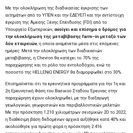
Με την ολοκλήρωση της διαδικασίας έγκρισης των
αιτημάτων από το ΥΠΕΝ και την ΕΔΕΥΕΠ και την αντίστοιχη
έγκριση της Άμεσης Ξένης Επένδυσης (FDI) από το
Υπουργείο Εξωτερικών,
ανοίγει και επίσημα ο δρόμος για
την ολοκλήρωση της μεταβίβασης
farm
–
in
μεταξύ των
δύο εταιρειών
, η οποία αναμένεται μέσα στις επόμενες
ημέρες. Μετά την ολοκλήρωση των διαδικασιών
μεταβίβασης, η Chevron θα κατέχει το 70% της
παραχώρησης και το ρόλο του εντολοδόχου, ενώ το
ποσοστό της HELLENiQ ENERGY θα διαμορφωθεί στο 30%.
Επισημαίνεται ότι τα ερευνητικά προγράμματα για την 1η και
2η Ερευνητική Φάση του Βασικού Σταδίου Έρευνας στην
παραχώρηση έχουν ολοκληρωθεί, με την διεξαγωγή
γεωλογικών, γεωφυσικών και περιβαλλοντικών μελετών.
Με την πρόσκτηση 1.210 χιλιομέτρων σεισμικών 2D το 2022,
η διαθέσιμη βάση δεδομένων αρχικά αυξήθηκε κατά 40% και
ακολούθησε για πρώτη φορά η πρόσκτηση 2.416