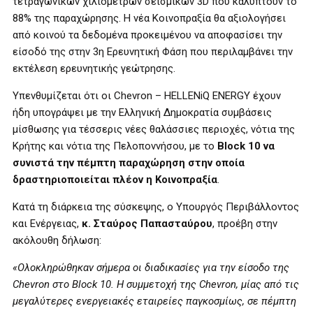
τετραγωνικών χιλιομέτρων σεισμικών 3D που καλύπτουν το
88% της παραχώρησης. Η νέα Κοινοπραξία θα αξιολογήσει
από κοινού τα δεδομένα προκειμένου να αποφασίσει την
είσοδό της στην 3η Ερευνητική Φάση που περιλαμβάνει την
εκτέλεση ερευνητικής γεώτρησης.
Υπενθυμίζεται ότι οι Chevron – HELLENiQ ENERGY έχουν
ήδη υπογράψει με την Ελληνική Δημοκρατία συμβάσεις
μίσθωσης για τέσσερις νέες θαλάσσιες περιοχές, νότια της
Κρήτης και νότια της Πελοποννήσου, με το
Block 10 να
συνιστά την πέμπτη παραχώρηση στην οποία
δραστηριοποιείται πλέον η Κοινοπραξία
.
Κατά τη διάρκεια της σύσκεψης, ο Υπουργός Περιβάλλοντος
και Ενέργειας,
κ. Σταύρος Παπασταύρου
, προέβη στην
ακόλουθη δήλωση:
«Ολοκληρώθηκαν σήμερα οι διαδικασίες για την είσοδο της
Chevron στο Block 10. Η συμμετοχή της Chevron, μίας από τις
μεγαλύτερες ενεργειακές εταιρείες παγκοσμίως, σε πέμπτη