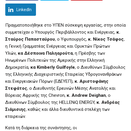
LinkedIn
Πραγματοποιήθηκε στο ΥΠΕΝ σύσκεψη εργασίας, στην οποία
συμμετείχαν ο Υπουργός Περιβάλλοντος και Ενέργειας,
κ.
Σταύρος Παπασταύρου
, ο Υφυπουργός,
κ.
Νίκος Τσάφος
,
η Γενική Γραμματέας Ενέργειας και Ορυκτών Πρώτων
Υλών,
κα Δέσποινα Παληαρούτα
, η Πρέσβης των
Ηνωμένων Πολιτειών της Αμερικής στην Ελληνική
Δημοκρατία,
κα
Kimberly
Guilfoyle
, ο Διευθύνων Σύμβουλος
της Ελληνικής Διαχειριστικής Εταιρείας Υδρογονανθράκων
και Ενεργειακών Πόρων (ΕΔΕΥΕΠ),
κ. Αριστοφάνης
Στεφάτος
, o Διευθυντής Ερευνών Μέσης Ανατολής και
Βόρειας Αφρικής της Chevron,
κ.
Andrew
Deighan
, ο
Διευθύνων Σύμβουλος της HELLENiQ ENERGY,
κ. Ανδρέας
Σιάμισιης
, καθώς και άλλα διευθυντικά στελέχη των
εταιρειών.
Κατά τη διάρκεια της συνάντησης, οι