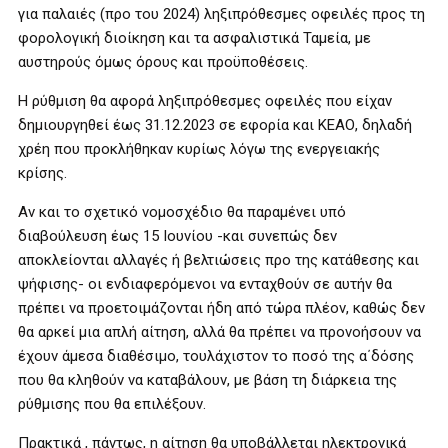
για παλαιές (προ του 2024) ληξιπρόθεσμες οφειλές προς τη
φορολογική διοίκηση και τα ασφαλιστικά Ταμεία, με
αυστηρούς όμως όρους και προϋποθέσεις.
Η ρύθμιση θα αφορά ληξιπρόθεσμες οφειλές που είχαν
δημιουργηθεί έως 31.12.2023 σε εφορία και ΚΕΑΟ, δηλαδή
χρέη που προκλήθηκαν κυρίως λόγω της ενεργειακής
κρίσης.
Αν και το σχετικό νομοσχέδιο θα παραμένει υπό
διαβούλευση έως 15 Ιουνίου -και συνεπώς δεν
αποκλείονται αλλαγές ή βελτιώσεις προ της κατάθεσης και
ψήφισης- οι ενδιαφερόμενοι να ενταχθούν σε αυτήν θα
πρέπει να προετοιμάζονται ήδη από τώρα πλέον, καθώς δεν
θα αρκεί μια απλή αίτηση, αλλά θα πρέπει να προνοήσουν να
έχουν άμεσα διαθέσιμο, τουλάχιστον το ποσό της α΄δόσης
που θα κληθούν να καταβάλουν, με βάση τη διάρκεια της
ρύθμισης που θα επιλέξουν.
Πρακτικά , πάντως, η αίτηση θα υποβάλλεται ηλεκτρονικά