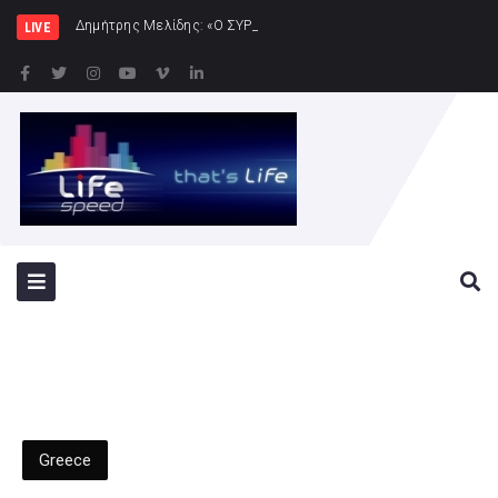
Δημήτρης Μελίδης: «Ο ΣΥΡΙΖΑ-ΠΣ είναι εδώ – πλήρης π
LIVE
Greece