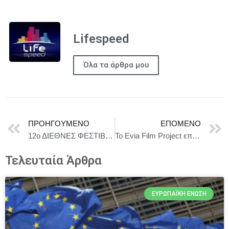
Lifespeed
Όλα τα άρθρα μου
ΠΡΟΗΓΟΎΜΕΝΟ
ΕΠΌΜΕΝΟ
12ο ΔΙΕΘΝΕΣ ΦΕΣΤΙΒΑΛ ΑΝΔΡΟΥ | 25 Ιουλίου – 24 Αυγούστου 2026 | Ανοιχτό Θέατρο Χώρας Άνδρου
Το Evia Film Project επιστρέφει!
Τελευταία Άρθρα
ΕΥΡΩΠΑΪΚΉ ΈΝΩΣΗ