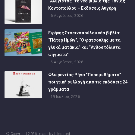
“Αλύγιστος” το νέο βιβλίο της Τόνιας
Κοντοπούλου – Εκδόσεις Αυγέρη
6 Αυγούστου, 2026
Ειρήνης Στασινοπούλου νέα βιβλία:
“Πάτερ Ημών”, “Ο φατσούλης με τα
γλυκά ματάκια” και “Ανθοστόλιστα
ψήγματα”
5 Αυγούστου, 2026
Φλωρεντίας Ρήγα “Παραμυθήματα”
ποιητική συλλογή από τις εκδόσεις 24
γράμματα
19 Ιουλίου, 2026
© Copyright
2026
, made by
Lifespeed