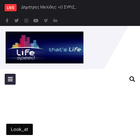
Δημήτρης Μελίδης: «Ο ΣΥΡΙΖΑ-ΠΣ είναι εδώ – πλήρης πολ
LIVE
Look_at