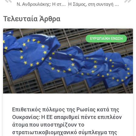
Ν. Ανδρουλάκης: Η στεγαστική πολιτική και τα καλύτερα εργασιακά δικαιώματα είναι δύο κρίσιμοι τομείς όπου η χώρα μας πρέπει να πάει μπροστά
Η Σάμος, στη συνταγή του μέλλοντος: «Ημέρα Πυθαγόρειας Διατροφής» 1 η Ιουλίου, Δημαρχιακό Μέγαρο Σάμου. Φεστιβάλ Ηραία-Πυθαγόρεια 2026
Τελευταία Άρθρα
ΕΥΡΩΠΑΪΚΉ ΈΝΩΣΗ
Επιθετικός πόλεμος της Ρωσίας κατά της
Ουκρανίας: Η ΕΕ απαριθμεί πέντε επιπλέον
άτομα που υποστηρίζουν το
στρατιωτικοβιομηχανικό σύμπλεγμα της