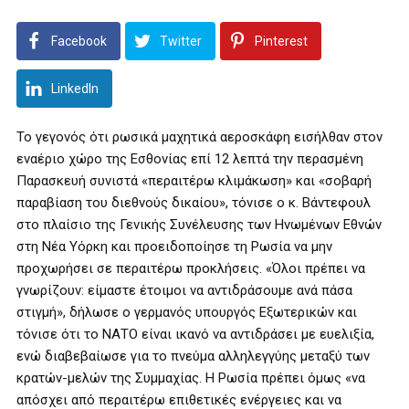
Facebook
Twitter
Pinterest
LinkedIn
Το γεγονός ότι ρωσικά μαχητικά αεροσκάφη εισήλθαν στον
εναέριο χώρο της Εσθονίας επί 12 λεπτά την περασμένη
Παρασκευή συνιστά «περαιτέρω κλιμάκωση» και «σοβαρή
παραβίαση του διεθνούς δικαίου», τόνισε ο κ. Βάντεφουλ
στο πλαίσιο της Γενικής Συνέλευσης των Ηνωμένων Εθνών
στη Νέα Υόρκη και προειδοποίησε τη Ρωσία να μην
προχωρήσει σε περαιτέρω προκλήσεις. «Όλοι πρέπει να
γνωρίζουν: είμαστε έτοιμοι να αντιδράσουμε ανά πάσα
στιγμή», δήλωσε ο γερμανός υπουργός Εξωτερικών και
τόνισε ότι το ΝΑΤΟ είναι ικανό να αντιδράσει με ευελιξία,
ενώ διαβεβαίωσε για το πνεύμα αλληλεγγύης μεταξύ των
κρατών-μελών της Συμμαχίας. Η Ρωσία πρέπει όμως «να
απόσχει από περαιτέρω επιθετικές ενέργειες και να