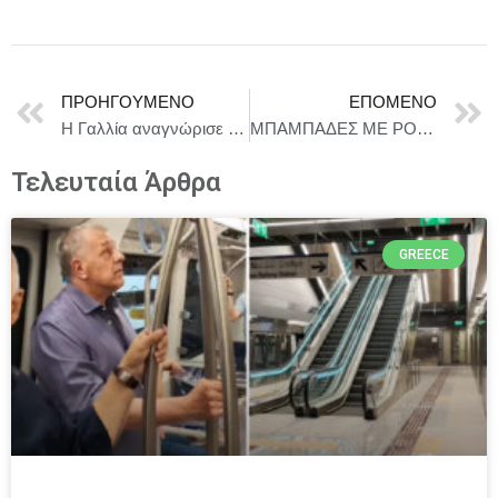
ΠΡΟΗΓΟΎΜΕΝΟ
ΕΠΌΜΕΝΟ
Η Γαλλία αναγνώρισε το κράτος της Παλαιστίνης
ΜΠΑΜΠΑΔΕΣ ΜΕ ΡΟΥΜΙ κωμωδία των Θανάση Παπαθανασίου + Μιχάλη Ρέππα – 4η χρονιά, στο Θέατρο Αλίκη από την Τετάρτη 8 Οκτώβριου!
Τελευταία Άρθρα
GREECE