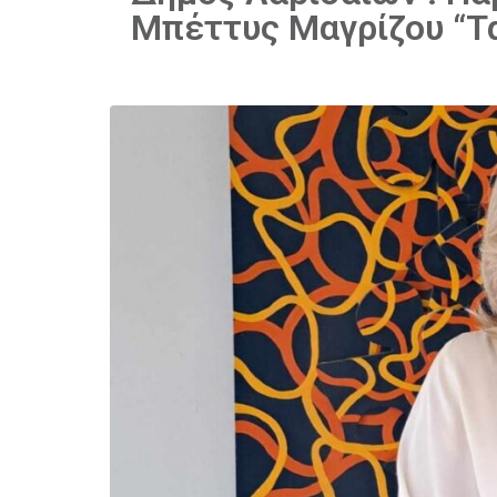
Μπέττυς Μαγρίζου “Τα