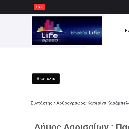
Συνελήφθησαν -3- άτομα για κα
LIVE
H
Θεσσαλία
Συντάκτης / Αρθρογράφος:
Κατερίνα Καράμπελ
Δήμος Λαρισαίων : Πα