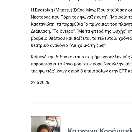
Η Βεατρίκη (Μπέττυ) Σαΐας-Μαγρίζου σπούδασε οι
Νέστορας που Τόρη τον φώναζε αυτή”, “Μοιραία τα
Καστανιώτη, τα παραμύθια “ο πρίγκιπας του πλανή
Διάπλαση, “Το όνειρο”, “Με τα φτερά της ψυχής” α
βραβείο θεάτρου και παίζεται τα τελευταία χρόνια,
θεατρικό αναλόγιο “Λε χάιμ-Στη ζωή”.
Κείμενά της διδάσκονται στο τμήμα νεοελληνικής
παρουσιάσει το έργο μου στην έδρα Νεοελληνικής Λ
της φωτιάς” έγινε σειρά 8 επεισοδίων στην ΕΡΤ και υ
23.5.2026
Κατερίνα Καράμπε