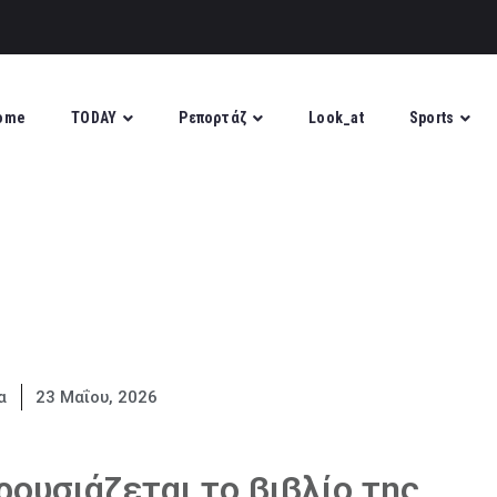
ome
TODAY
Ρεπορτάζ
Look_at
Sports
α
23 Μαΐου, 2026
ρουσιάζεται το βιβλίο της