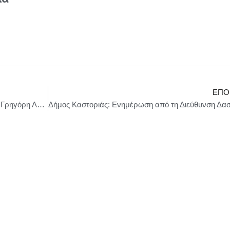
ΕΠΌ
Δήμος Τρίπολης : Εκδηλώσεις μνήμης για τον Γρηγόρη Λαμπράκη