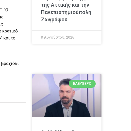
της Αττικής και την
, “Ο
Πανεπιστημιούπολη
ις
Ζωγράφου
ις
ε κρατικό
8 Αυγούστου, 2026
” και το
 βραχιόλι
ΕΛΕΎΘΕΡΟ