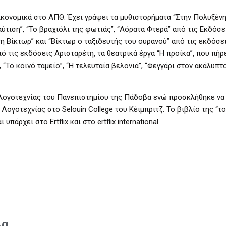
κονομικά στο ΑΠΘ. Έχει γράψει τα μυθιστορήματα “Στην Πολυξένη”
ύτιση”, “Το βραχιόλι της φωτιάς”, “Αόρατα Φτερά” από τις Εκδόσε
τη Βίκτωρ” και “Βίκτωρ ο ταξιδευτής του ουρανού” από τις εκδόσε
πό τις εκδόσεις Αρισταρέτη, τα θεατρικά έργα “Η προίκα”, που πήρ
 “Το κοινό ταμείο”, “Η τελευταία βελονιά”, “Φεγγάρι στον ακάλυπτο
 λογοτεχνίας του Πανεπιστημίου της Πάδοβα ενώ προσκλήθηκε να
ογοτεχνίας στο Selouin College του Κέιμπριτζ. Το βιβλίο της “το
πάρχει στο Ertflix και στο ertflix international.
λα