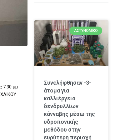
ΑΣΤΥΝΟΜΙΚΌ
Συνελήφθησαν -3-
 7.30 μμ
άτομα για
Α ΧΑΪΚΟΥ
καλλιέργεια
δενδρυλλίων
κάνναβης μέσω της
υδροπονικής
μεθόδου στην
ευρύτερη περιοχή