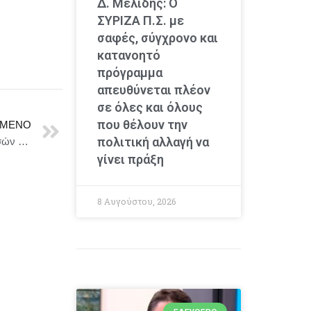
Δ. Μελίδης: Ο
ΣΥΡΙΖΑ Π.Σ. με
σαφές, σύγχρονο και
κατανοητό
πρόγραμμα
απευθύνεται πλέον
σε όλες και όλους
που θέλουν την
ΜΕΝΟ
πολιτική αλλαγή να
Δήμος Καστοριάς: Ενημέρωση από τη Διεύθυνση Δασών Καστοριάς σχετικά με την παραμονή αλεπούδων επί της οδού Γράμμου
γίνει πράξη
8 Αυγούστου, 2026