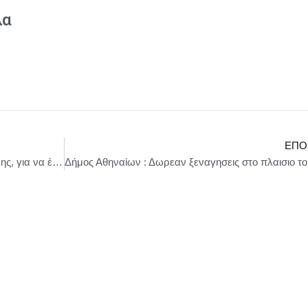
λα
ΕΠΌ
Σωκράτης Φάμελλος: Να φύγει ο κ. Μητσοτάκης, για να έχουμε πρόοδο και προοπτική