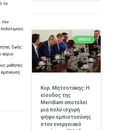
ό το
, του
ε πολύτιμους
GREECE
ότητας ζωής
 αύριο.
ους μαθητές
ε έμπνευση
Κυρ. Μητσοτάκης: Η
είσοδος της
Meridiam αποτελεί
μια πολύ ισχυρή
ψήφο εμπιστοσύνης
στον ενεργειακό