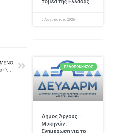
τομέα της Ελλάδας
6 Αυγούστου, 2026
ΜΕΝΟ
ΠΕΛΟΠΌΝΝΗΣΟΣ
Δήμος Αθηναίων : Δωρεαν ξεναγησεις στο πλαισιο του Φεστιβαλ του Δημου στο Μουσείο Μαρία Κάλλας
Δήμος Άργους –
Μυκηνών :
Ενημέρωση για το