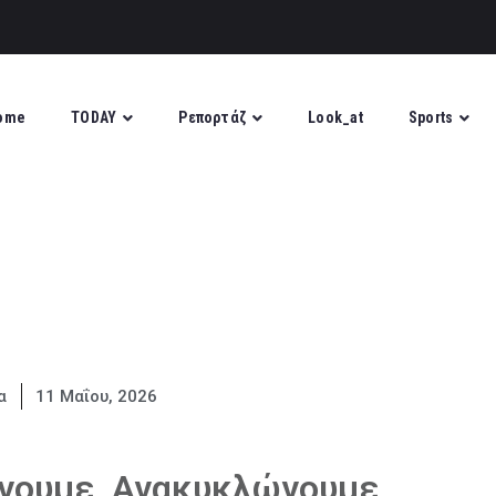
ome
TODAY
Ρεπορτάζ
Look_at
Sports
α
11 Μαΐου, 2026
ίνουμε, Ανακυκλώνουμε,