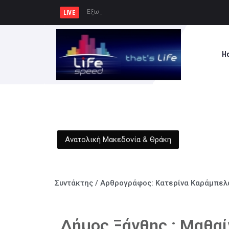
Εξωδικαστικός Μηχανισμός: Άνω των
LIVE
H
Ανατολική Μακεδονία & Θράκη
Συντάκτης / Αρθρογράφος:
Κατερίνα Καράμπελ
Δήμος Ξάνθης : Μαθα