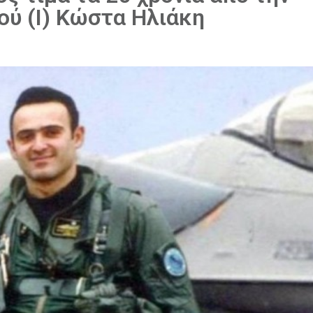
ού (Ι) Κώστα Ηλιάκη