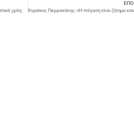
ΕΠΌ
στικά χρέη;