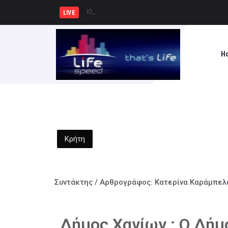
ΙΟΥΛΙΟΣ ΒΕΡΝ 200: Η Συναρπαστικ
LIVE
H
Κρήτη
Συντάκτης / Αρθρογράφος:
Κατερίνα Καράμπελ
Δήμος Χανίων : Ο Δήμο