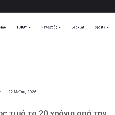
ome
TODAY
Ρεπορτάζ
Look_at
Sports
α
22 Μαΐου, 2026
ς τιμά τα 20 χρόνια από την