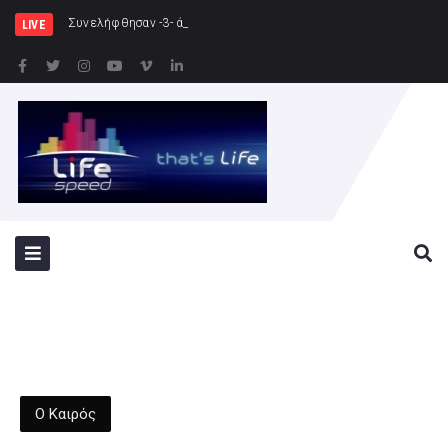
Συνελήφθησαν -3- άτομα για καλλιέργεια δε
LIVE
Ο Καιρός