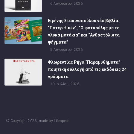
6 Αυγούστου, 2026
Ειρήνης Στασινοπούλου νέα βιβλία:
“Πάτερ Ημών”, “Ο φατσούλης με τα
γλυκά ματάκια” και “Ανθοστόλιστα
ψήγματα”
5 Αυγούστου, 2026
Φλωρεντίας Ρήγα “Παραμυθήματα”
ποιητική συλλογή από τις εκδόσεις 24
γράμματα
19 Ιουλίου, 2026
© Copyright
2026
, made by
Lifespeed