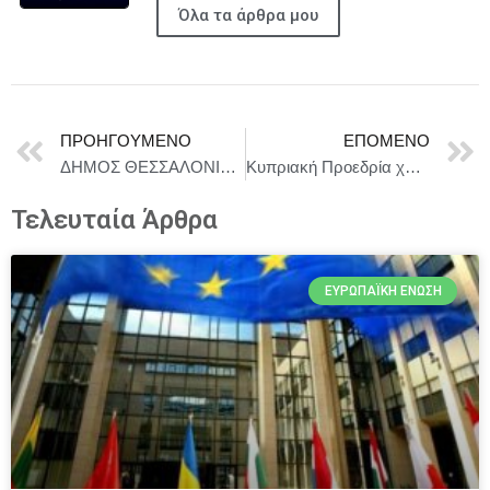
Όλα τα άρθρα μου
ΠΡΟΗΓΟΎΜΕΝΟ
ΕΠΌΜΕΝΟ
ΔΗΜΟΣ ΘΕΣΣΑΛΟΝΙΚΗΣ : Η Δ΄ Κοινότητα ανοίγει την αυλαία των Χριστουγέννων με μια λαμπερή γιορτινή εκδήλωση για τη φωταγώγηση του Χριστουγεννιάτικου δέντρου
Κυπριακή Προεδρία χωρίς ευρωπαϊκή προστασία δανειοληπτών
Τελευταία Άρθρα
ΕΥΡΩΠΑΪΚΉ ΈΝΩΣΗ