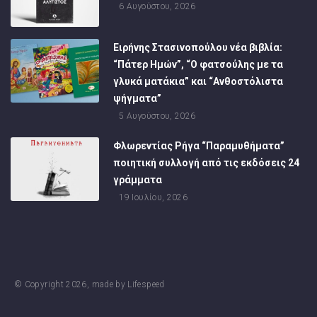
6 Αυγούστου, 2026
Ειρήνης Στασινοπούλου νέα βιβλία:
“Πάτερ Ημών”, “Ο φατσούλης με τα
γλυκά ματάκια” και “Ανθοστόλιστα
ψήγματα”
5 Αυγούστου, 2026
Φλωρεντίας Ρήγα “Παραμυθήματα”
ποιητική συλλογή από τις εκδόσεις 24
γράμματα
19 Ιουλίου, 2026
© Copyright
2026
, made by
Lifespeed