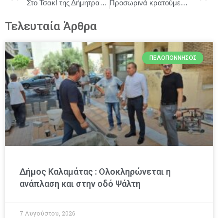
Στο Τσακ! της Δήμητρας Παπαδοπούλου – Θέατρο Αλέκος Αλεξανδράκης – 2ος χρόνος – 2025-2026
Προσωρινά κρατούμενος ο δημοτικός υπάλληλος που κατηγορείται για εμπρησμούς στην Παλλήνη
Τελευταία Άρθρα
ΠΕΛΟΠΌΝΝΗΣΟΣ
Δήμος Καλαμάτας : Ολοκληρώνεται η
ανάπλαση και στην οδό Ψάλτη
7 Αυγούστου, 2026