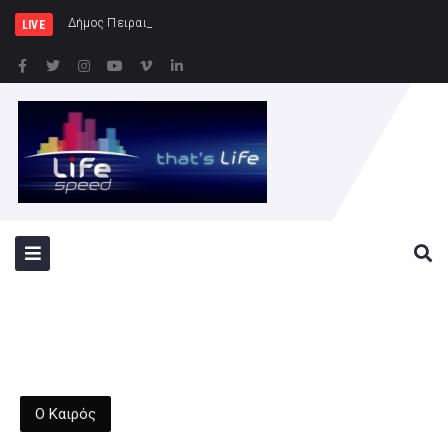
Δήμος Πειραιά : Συγκέντρωση ειδ
LIVE
Ο Καιρός