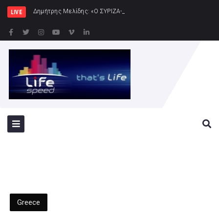
Δημήτρης Μελίδης: «Ο ΣΥΡΙΖΑ-ΠΣ είναι εδώ – πλήρης πολιτ
LIVE
Greece