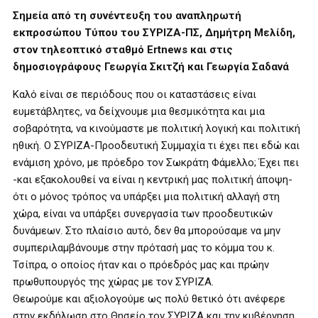
Σημεία από τη συνέντευξη του αναπληρωτή
εκπροσώπου Τύπου του ΣΥΡΙΖΑ-ΠΣ, Δημήτρη Μελίδη,
στον τηλεοπτικό σταθμό Ertnews και στις
δημοσιογράφους Γεωργία Σκιτζή και Γεωργία Σαδανά
Καλό είναι σε περιόδους που οι καταστάσεις είναι
ευμετάβλητες, να δείχνουμε μια θεσμικότητα και μια
σοβαρότητα, να κινούμαστε με πολιτική λογική και πολιτική
ηθική. Ο ΣΥΡΙΖΑ-Προοδευτική Συμμαχία τι έχει πει εδώ και
ενάμιση χρόνο, με πρόεδρο τον Σωκράτη Φάμελλο; Έχει πει
-και εξακολουθεί να είναι η κεντρική μας πολιτική άποψη-
ότι ο μόνος τρόπος να υπάρξει μια πολιτική αλλαγή στη
χώρα, είναι να υπάρξει συνεργασία των προοδευτικών
δυνάμεων. Στο πλαίσιο αυτό, δεν θα μπορούσαμε να μην
συμπεριλαμβάνουμε στην πρότασή μας το κόμμα του κ.
Τσίπρα, ο οποίος ήταν και ο πρόεδρός μας και πρώην
πρωθυπουργός της χώρας με τον ΣΥΡΙΖΑ.
Θεωρούμε και αξιολογούμε ως πολύ θετικό ότι ανέφερε
στην εκδήλωση στο Θησείο τον ΣΥΡΙΖΑ και την κυβέρνηση