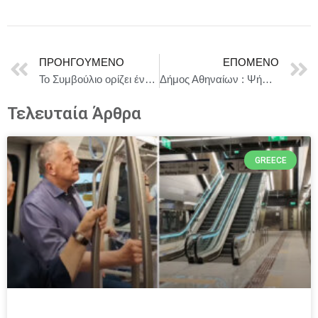
ΠΡΟΗΓΟΎΜΕΝΟ
ΕΠΌΜΕΝΟ
Το Συμβούλιο ορίζει ένα νέο πλαίσιο για την επιστημονική διπλωματία
Δήμος Αθηναίων : Ψήφισμα στο Δημοτικό Συμβούλιο του Δήμου Αθηναίων για τον νέο Κώδικα Τοπικής Αυτοδιοίκησης
Τελευταία Άρθρα
GREECE