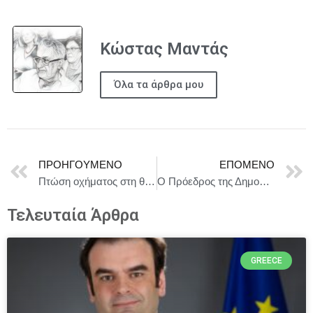
Κώστας Μαντάς
Όλα τα άρθρα μου
ΠΡΟΗΓΟΎΜΕΝΟ
ΕΠΌΜΕΝΟ
Πτώση οχήματος στη θάλασσα στον Πειραιά
Ο Πρόεδρος της Δημοκρατίας Κωνσταντίνος Αν. Τασούλας στην Ημέρα Μνήμης της Γενοκτονίας των Ελλήνων του Πόντου
Τελευταία Άρθρα
GREECE