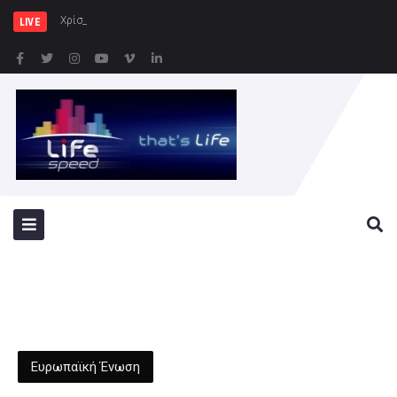
Χρίστος Δήμας: «Στο Εθνικό Π
LIVE
Ευρωπαϊκή Ένωση