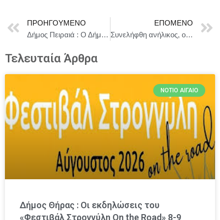
ΠΡΟΗΓΟΎΜΕΝΟ
ΕΠΌΜΕΝΟ
Δήμος Πειραιά : Ο Δήμος Πειραιά τιμά την Παγκόσμια Ημέρα της Μητέρας με εκδηλώσεις υψηλού συμβολισμού
Συνελήφθη ανήλικος, ο οποίος παρέλαβε δέμα με ναρκωτικά
Τελευταία Άρθρα
ΝΌΤΙΟ ΑΙΓΑΊΟ
Δήμος Θήρας : Οι εκδηλώσεις του
«Φεστιβάλ Στρογγύλη On the Road» 8-9