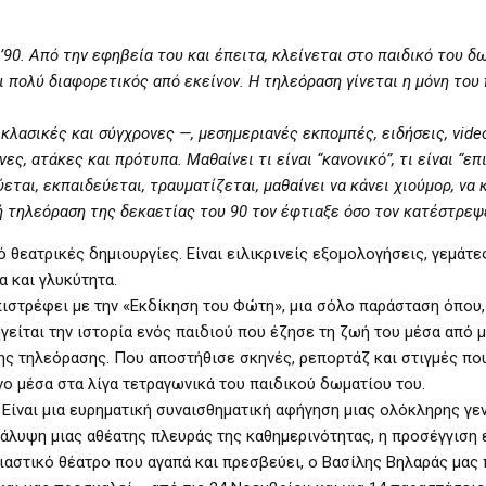
90. Από την εφηβεία του και έπειτα, κλείνεται στο παιδικό του δ
αι πολύ διαφορετικός από εκείνον. Η τηλεόραση γίνεται η μόνη του
ασικές και σύγχρονες —, μεσημεριανές εκπομπές, ειδήσεις, video 
ς, ατάκες και πρότυπα. Μαθαίνει τι είναι “κανονικό”, τι είναι “επι
εται, εκπαιδεύεται, τραυματίζεται, μαθαίνει να κάνει χιούμορ, να κ
κή τηλεόραση της δεκαετίας του 90 τον έφτιαξε όσο τον κατέστρεψ
 θεατρικές δημιουργίες. Είναι ειλικρινείς εξομολογήσεις, γεμάτε
α και γλυκύτητα.
ιστρέφει με την «Εκδίκηση του Φώτη», μια σόλο παράσταση όπου,
γείται την ιστορία ενός παιδιού που έζησε τη ζωή του μέσα από μ
ς τηλεόρασης. Που αποστήθισε σκηνές, ρεπορτάζ και στιγμές πο
ο μέσα στα λίγα τετραγωνικά του παιδικού δωματίου του.
 Είναι μια ευρηματική συναισθηματική αφήγηση μιας ολόκληρης γεν
κάλυψη μιας αθέατης πλευράς της καθημερινότητας, η προσέγγιση 
ιαστικό θέατρο που αγαπά και πρεσβεύει, ο Βασίλης Βηλαράς μας