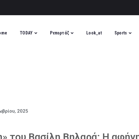
ome
TODAY
Ρεπορτάζ
Look_at
Sports
ωβρίου, 2025
» του Βασίλη Βηλαρά: Η αφήγ