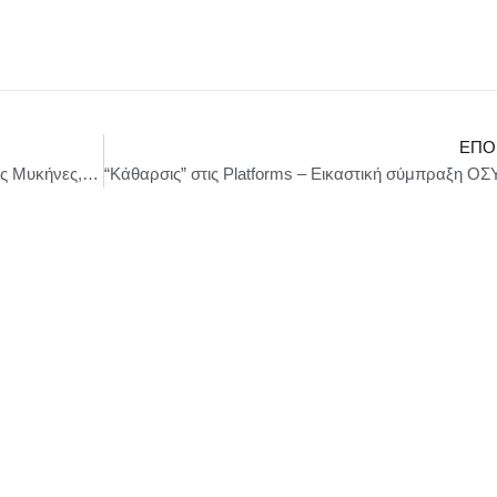
ΕΠΌ
Δήμο Άργους Μυκηνών: Ξεχωριστή δράση στις Μυκήνες, σε συνεργασία με την Εφορεία Αρχαιοτήτων Αργολίδος