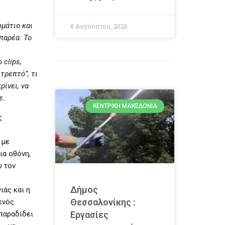
ωμάτιο και
8 Αυγούστου, 2026
 παρέα. Το
clips,
τρεπτό”, τι
ρίνει, να
ε.
ΚΕΝΤΡΙΚΉ ΜΑΚΕΔΟΝΊΑ
ς
 με
ια οθόνη,
υ τον
Δήμος
ιάς και η
Θεσσαλονίκης :
ενός
 παραδίδει
Εργασίες