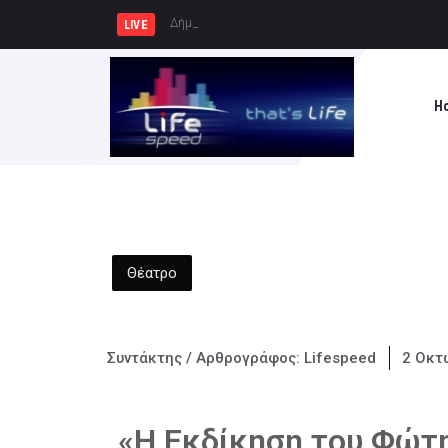
Δήμος Πατρέων : Τα παιδιά τω
LIVE
H
Θέατρο
Συντάκτης / Αρθρογράφος:
Lifespeed
2 Οκτ
«Η Εκδίκηση του Φώτη