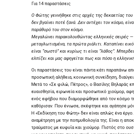
Για 14 παραστάσεις
Ο Φώτης γεννήθηκε στις αρχές της δεκαετίας του ’
δεν βγαίνει ποτέ ξανά. Δεν αντέχει τον κόσμο, είν
παράθυρό του στον κόσμο.
Μεγαλώνει παρακολουθώντας ελληνικές σειρές — κλ
μεταγλωτισμένα, τα πρώτα ριάλιτι. Καταπίνει εικόνε
είναι “σωστό” και κυρίως τι είναι “λάθος”. Μπερδεύ
ελπίζει και μας αφηγείται πως και πόσο η ελληνι
Οι παραστάσεις του είναι πάντα κάτι παραπάνω από
προσωπική αλήθεια, κοινωνική συνείδηση, διαύγει
Μετά το «Σε φιλώ, Πέτρος», ο Βασίλης Βηλαράς επ
ευαισθησία, ειρωνεία και προσωπικό χιούμορ, αφη
ενός εφήβου που διαμορφώθηκε από τον κόσμο τη
καθόρισαν. Που ένιωσε, σκέφτηκε και αγάπησε μόν
Η «Εκδίκηση του Φώτη» δεν είναι απλώς ένα έργο.
αναμέτρηση με την ποπμυθολογία της. Είναι η απο
τραύματος με ευφυΐα και χιούμορ. Πιστός στο ουσ