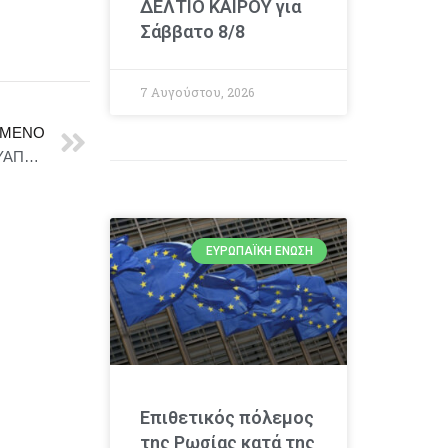
ΔΕΛΤΙΟ ΚΑΙΡΟΥ για
Σάββατο 8/8
7 Αυγούστου, 2026
ΜΕΝΟ
“Κάθαρσις” στις Platforms – Εικαστική σύμπραξη ΟΣΥΑΠΕ κ’ ΣΤ’ Εργαστήριο Ζωγραφικής της Ανωτάτης Σχολής Καλών Τεχνών – Καπνεργοστάσιο 9-12 Οκτωβρίου
ΕΥΡΩΠΑΪΚΉ ΈΝΩΣΗ
Επιθετικός πόλεμος
της Ρωσίας κατά της