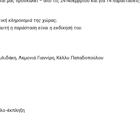
και μας προσκαλεί – από τις 24 Νοεμβρίου και για 14 παραστάσεις
ική κληρονομιά της χώρας;
 αυτή η παράσταση είναι η εκδίκησή του.
ς
υλιδάκη, Λεμονιά Γιαννίρη, Κέλλυ Παπαδοπούλου
όλο-έκπληξη