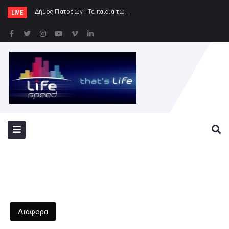
Δήμος Πατρέων : Τα παιδιά των Ημερήσιων Παιδικών Κα
LIVE
Διάφορα