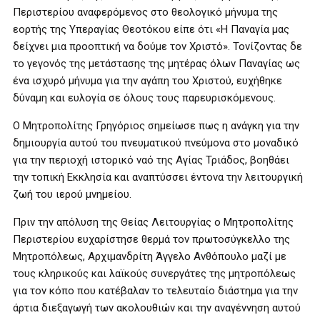
Περιστερίου αναφερόμενος στο θεολογικό μήνυμα της
εορτής της Υπεραγίας Θεοτόκου είπε ότι «Η Παναγία μας
δείχνει μια προοπτική να δούμε τον Χριστό». Τονίζοντας δε
το γεγονός της μετάστασης της μητέρας όλων Παναγίας ως
ένα ισχυρό μήνυμα για την αγάπη του Χριστού, ευχήθηκε
δύναμη και ευλογία σε όλους τους παρευρισκόμενους.
Ο Μητροπολίτης Γρηγόριος σημείωσε πως η ανάγκη για την
δημιουργία αυτού του πνευματικού πνεύμονα στο μοναδικό
για την περιοχή ιστορικό ναό της Αγίας Τριάδος, βοηθάει
την τοπική Εκκλησία και αναπτύσσει έντονα την λειτουργική
ζωή του ιερού μνημείου.
Πριν την απόλυση της Θείας Λειτουργίας ο Μητροπολίτης
Περιστερίου ευχαρίστησε θερμά τον πρωτοσύγκελλο της
Μητροπόλεως, Αρχιμανδρίτη Άγγελο Ανθόπουλο μαζί με
τους κληρικούς και λαϊκούς συνεργάτες της μητροπόλεως
για τον κόπο που κατέβαλαν το τελευταίο διάστημα για την
άρτια διεξαγωγή των ακολουθιών και την αναγέννηση αυτού