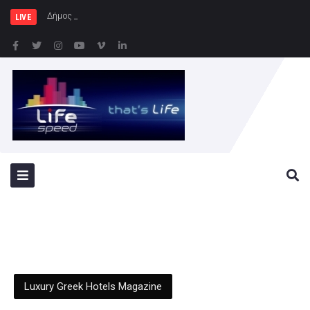
Δήμος Πατρέων : Τα παιδιά των
LIVE
Luxury Greek Hotels Magazine