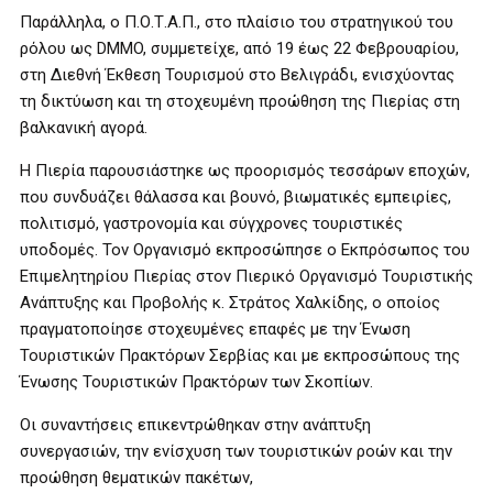
Παράλληλα, ο Π.Ο.Τ.Α.Π., στο πλαίσιο του στρατηγικού του
ρόλου ως DMMO, συμμετείχε, από 19 έως 22 Φεβρουαρίου,
στη Διεθνή Έκθεση Τουρισμού στο Βελιγράδι, ενισχύοντας
τη δικτύωση και τη στοχευμένη προώθηση της Πιερίας στη
βαλκανική αγορά.
Η Πιερία παρουσιάστηκε ως προορισμός τεσσάρων εποχών,
που συνδυάζει θάλασσα και βουνό, βιωματικές εμπειρίες,
πολιτισμό, γαστρονομία και σύγχρονες τουριστικές
υποδομές. Τον Οργανισμό εκπροσώπησε ο Εκπρόσωπος του
Επιμελητηρίου Πιερίας στον Πιερικό Οργανισμό Τουριστικής
Ανάπτυξης και Προβολής κ. Στράτος Χαλκίδης, ο οποίος
πραγματοποίησε στοχευμένες επαφές με την Ένωση
Τουριστικών Πρακτόρων Σερβίας και με εκπροσώπους της
Ένωσης Τουριστικών Πρακτόρων των Σκοπίων.
Οι συναντήσεις επικεντρώθηκαν στην ανάπτυξη
συνεργασιών, την ενίσχυση των τουριστικών ροών και την
προώθηση θεματικών πακέτων,