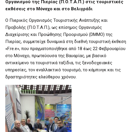
Οργανισμού της Πιερίας (Π.Ο.Τ.Α.Π.) στις τουριστικές
εκθέσεις στο Μόναχο και στο Βελιγράδι
Ο Πιερικός Οργανισμός Τουριστικής Ανάπτυξης και
Προβολής (Π.Ο.Τ.Α.Π.), ως επίσημος Οργανισμός
Διαχείρισης και Προώθησης Προορισμού (DMMO) της
Πιερίας, συμμετείχε δυναμικά στη διεθνή τουριστική έκθεση
«F.re.e», που πραγματοποιήθηκε από 18 έως 22 Φεβρουαρίου
στο Μόναχο, πρωτεύουσα της Βαυαρίας, με βασικό
αντικείμενο τα τουριστικά ταξίδια, τις ξενοδοχειακές
υπηρεσίες, τον εναλλακτικό τουρισμό, το κάμπινγκ και τις
δραστηριότητες ελεύθερου χρόνου.